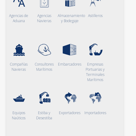
Agencias de
Agencias
Almacenamiento
Astilleros
Aduana
Navieras
y Bodegaje
Compañías
Consultores
Embarcadores
Empresas
Navieras
Marítimos
Portuarias y
Terminales
Marítimos
Equipos
Estiba y
Exportadores
Importadores
Naúticos
Desestiba