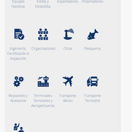
Equipos
Estiba y
Exportadores
Importadores
Naúticos
Desestiba
Ingeniería,
Organizaciones
Otras
Pesqueros
Certificación e
Inspección
Repuestos y
Terminales
Transporte
Transporte
Accesorios
Terrestres y
Aéreo
Terrestre
Aeroportuarios