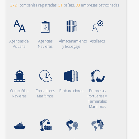
3721
compañías registradas,
51
países,
83
empresas patrocinadas
Agencias de
Agencias
Almacenamiento
Astilleros
Aduana
Navieras
y Bodegaje
Compañías
Consultores
Embarcadores
Empresas
Navieras
Marítimos
Portuarias y
Terminales
Marítimos