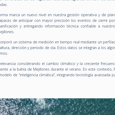
adas.
orma marca un nuevo nivel en nuestra gestión operativa y de plani
capaces de anticipar con mayor precisión los eventos de cierre por
anificación y entregando información técnica confiable a nuestros
jillones.
orporó un sistema de medición en tiempo real mediante un perfilad
altura, dirección y periodo de ola. Estos datos se integran a los al
emos.
relevancia considerando el cambio climático y la creciente frecue
te a la bahía de Mejillones durante el verano. En este contexto, Pu
odelo de “inteligencia climática”, integrando tecnología avanzada p