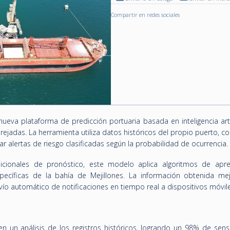
Compartir en redes sociales
eva plataforma de predicción portuaria basada en inteligencia artif
arejadas. La herramienta utiliza datos históricos del propio puerto, 
r alertas de riesgo clasificadas según la probabilidad de ocurrencia.
dicionales de pronóstico, este modelo aplica algoritmos de apr
pecíficas de la bahía de Mejillones. La información obtenida mejo
nvío automático de notificaciones en tiempo real a dispositivos móvil
n un análisis de los registros históricos, logrando un 98% de sen