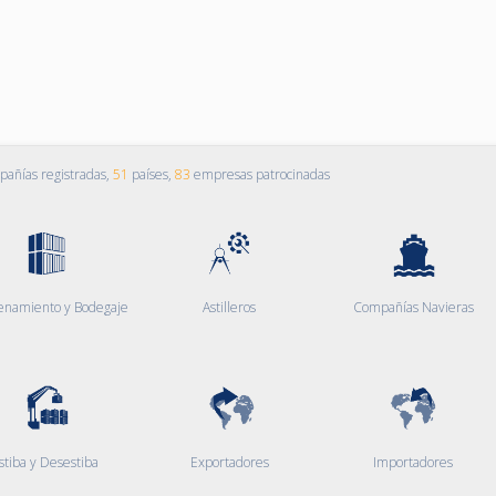
añías registradas,
51
países,
83
empresas patrocinadas
enamiento y Bodegaje
Astilleros
Compañías Navieras
stiba y Desestiba
Exportadores
Importadores