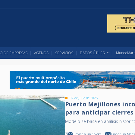
O DE EMPRESAS
AGENDA
SERVICIOS
DATOS ÚTILES
MundoMarit
02 de Julio de 2025
Puerto Mejillones inco
para anticipar cierre
Modelo se basa en análisis históric
Enviar a un Colega
Enviar un Mensa