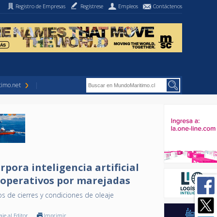
Registro de Empresas
Regístrese
Empleos
Contáctenos
imo.net
rpora inteligencia artificial
s operativos por marejadas
os de cierres y condiciones de oleaje
je al Editor
Imprimir