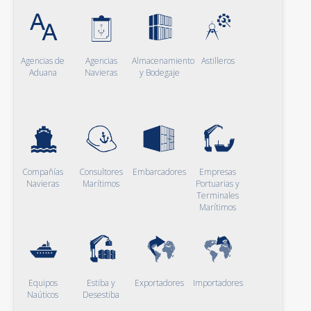
Agencias de
Agencias
Almacenamiento
Astilleros
Aduana
Navieras
y Bodegaje
Compañías
Consultores
Embarcadores
Empresas
Navieras
Marítimos
Portuarias y
Terminales
Marítimos
Equipos
Estiba y
Exportadores
Importadores
Naúticos
Desestiba