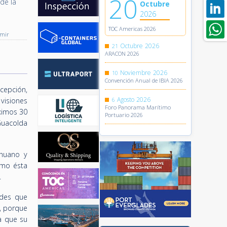
20
de la
Octubre
2026
TOC Americas 2026
imir
Octubre
2026
21
ARACON 2026
Noviembre
2026
10
Convención Anual de IBIA 2026
cepción,
Agosto
2026
visiones
6
Foro Panorama Marítimo
óximos 30
Portuario 2026
Guacolda
ahuano y
ómo ésta
.
ades que
, porque
a que su