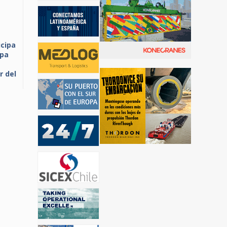
icipa
ipa
r del