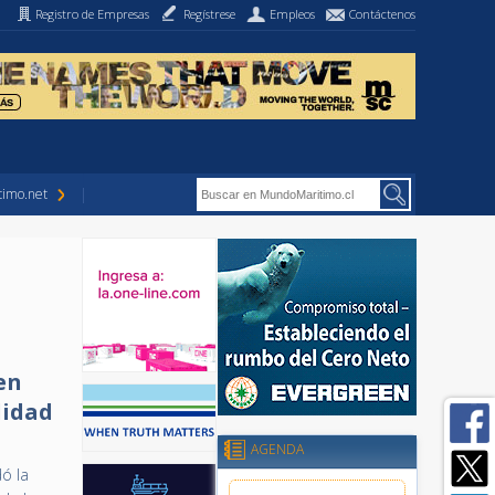
Registro de Empresas
Regístrese
Empleos
Contáctenos
imo.net
en
lidad
AGENDA
ó la