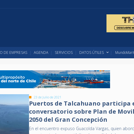
O DE EMPRESAS
AGENDA
SERVICIOS
DATOS ÚTILES
MundoMarit
23 de Julio de 2021
Puertos de Talcahuano participa 
conversatorio sobre Plan de Movi
2050 del Gran Concepción
En el encuentro expuso Guacolda Vargas, quien abord