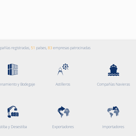
añías registradas,
51
países,
83
empresas patrocinadas
enamiento y Bodegaje
Astilleros
Compañías Navieras
stiba y Desestiba
Exportadores
Importadores