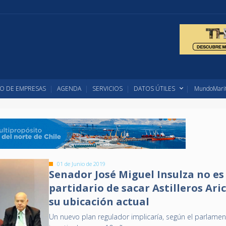
O DE EMPRESAS
AGENDA
SERVICIOS
DATOS ÚTILES
MundoMarit
01 de Junio de 2019
Senador José Miguel Insulza no es
partidario de sacar Astilleros Ari
su ubicación actual
Un nuevo plan regulador implicaría, según el parlamen