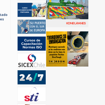
atado
ces