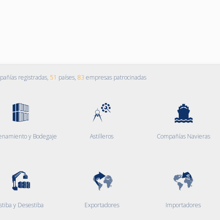
añías registradas,
51
países,
83
empresas patrocinadas
enamiento y Bodegaje
Astilleros
Compañías Navieras
stiba y Desestiba
Exportadores
Importadores