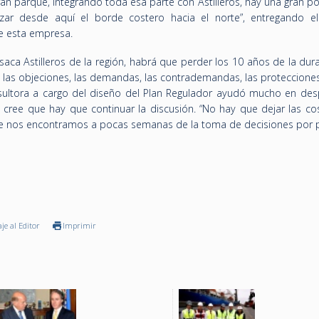
an parque, integrando toda esa parte con Astilleros, hay una gran p
zar desde aquí el borde costero hacia el norte”, entregando e
de esta empresa.
 saca Astilleros de la región, habrá que perder los 10 años de la dur
s las objeciones, las demandas, las contrademandas, las protecciones
sultora a cargo del diseño del Plan Regulador ayudó mucho en desp
cree que hay que continuar la discusión. “No hay que dejar las co
e nos encontramos a pocas semanas de la toma de decisiones por p
je al Editor
Imprimir