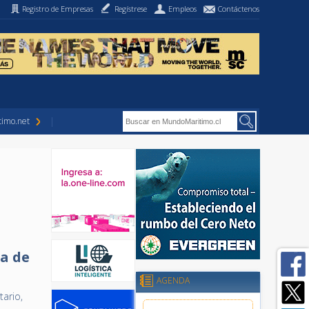
Registro de Empresas
Regístrese
Empleos
Contáctenos
imo.net
ca de
AGENDA
tario,