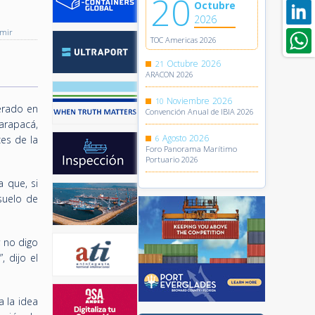
20
Octubre
2026
imir
TOC Americas 2026
Octubre
2026
21
ARACON 2026
Noviembre
2026
10
nerado en
Convención Anual de IBIA 2026
arapacá,
Agosto
2026
ces de la
6
Foro Panorama Marítimo
Portuario 2026
a que, si
suelo de
; no digo
, dijo el
a la idea