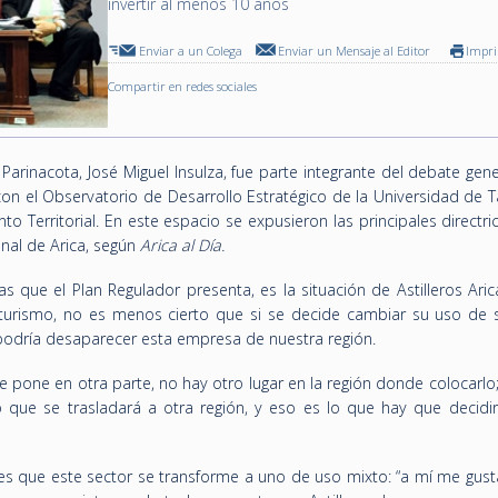
invertir al menos 10 años
Enviar a un Colega
Enviar un Mensaje al Editor
Impr
Compartir en redes sociales
 Parinacota, José Miguel Insulza, fue parte integrante del debate ge
on el Observatorio de Desarrollo Estratégico de la Universidad de T
to Territorial. En este espacio se expusieron las principales directri
nal de Arica, según
Arica al Día.
s que el Plan Regulador presenta, es la situación de Astilleros Aric
l turismo, no es menos cierto que si se decide cambiar su uso de 
 podría desaparecer esta empresa de nuestra región.
se pone en otra parte, no hay otro lugar en la región donde colocarlo
o que se trasladará a otra región, y eso es lo que hay que decidir”
a es que este sector se transforme a uno de uso mixto: “a mí me gust