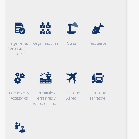
Ingeniería,
Organizaciones
Otras
Pesqueros
Certificación e
Inspección
Repuestos y
Terminales
Transporte
Transporte
Accesorios
Terrestres y
Aéreo
Terrestre
Aeroportuarios