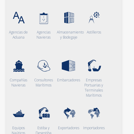
Agencias de
Agencias
Almacenamiento
Astilleros
Aduana
Navieras
y Bodegaje
Compañías
Consultores
Embarcadores
Empresas
Navieras
Marítimos
Portuarias y
Terminales
Marítimos
Equipos
Estiba y
Exportadores
Importadores
Naúticos
Desestiba