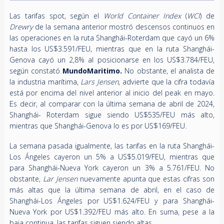
Las tarifas spot, según el
World Container Index
(
WCI
) de
Drewry
de la semana anterior mostró descensos continuos en
las operaciones en la ruta Shanghái-Roterdam que cayó un 6%
hasta los US$3.591/FEU, mientras que en la ruta Shanghái-
Genova cayó un 2,8% al posicionarse en los US$3.784/FEU,
según constató
MundoMaritimo.
No obstante, el analista de
la industria marítima,
Lars Jensen
, advierte que la cifra todavía
está por encima del nivel anterior al inicio del peak en mayo.
Es decir, al comparar con la última semana de abril de 2024,
Shanghái- Roterdam sigue siendo US$535/FEU más alto,
mientras que Shanghái-Genova lo es por US$169/FEU.
La semana pasada igualmente, las tarifas en la ruta Shanghái-
Los Ángeles cayeron un 5% a US$5.019/FEU, mientras que
para Shanghái-Nueva York cayeron un 3% a 5.761/FEU. No
obstante,
Lar Jensen
nuevamente apunta que estas cifras son
más altas que la última semana de abril, en el caso de
Shanghái-Los Ángeles por US$1.624/FEU y para
Shanghái-
Nueva York por US$1.392/FEU más alto. En suma, pese a la
baja continua, las tarifas siguen siendo altas.