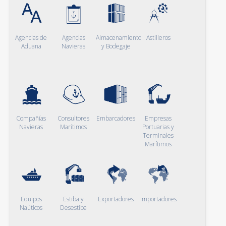
Agencias de
Agencias
Almacenamiento
Astilleros
Aduana
Navieras
y Bodegaje
Compañías
Consultores
Embarcadores
Empresas
Navieras
Marítimos
Portuarias y
Terminales
Marítimos
Equipos
Estiba y
Exportadores
Importadores
Naúticos
Desestiba