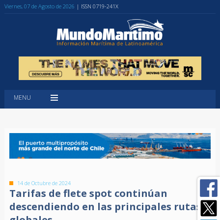
Viernes, 07 de Agosto de 2026
| ISSN 0719-241X
MENU
14 de Octubre de 2024
Tarifas de flete spot continúan
descendiendo en las principales rutas
globales