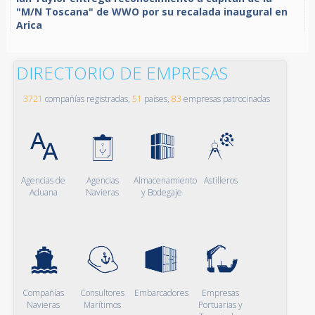
"M/N Toscana" de WWO por su recalada inaugural en
Arica
DIRECTORIO DE EMPRESAS
3721
compañías registradas,
51
países,
83
empresas patrocinadas
Agencias de
Agencias
Almacenamiento
Astilleros
Aduana
Navieras
y Bodegaje
Compañías
Consultores
Embarcadores
Empresas
Navieras
Marítimos
Portuarias y