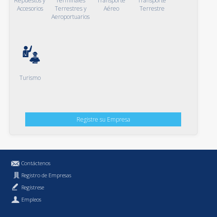
Repuestos y
Terminales
Transporte
Transporte
Accesorios
Terrestres y
Aéreo
Terrestre
Aeroportuarios
Turismo
Registre su Empresa
Contáctenos
Registro de Empresas
Regístrese
Empleos