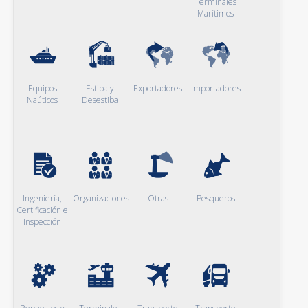
Terminales
Marítimos
Equipos
Estiba y
Exportadores
Importadores
Naúticos
Desestiba
Ingeniería,
Organizaciones
Otras
Pesqueros
Certificación e
Inspección