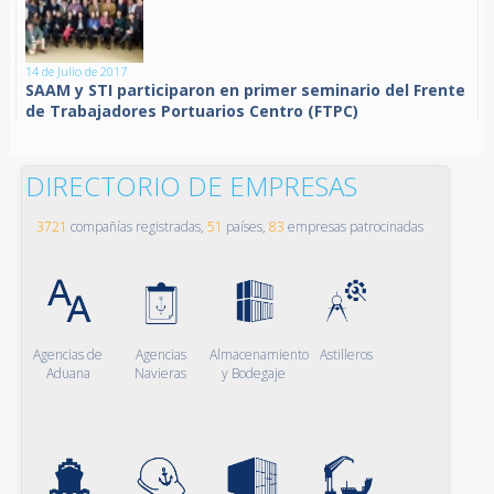
14 de Julio de 2017
SAAM y STI participaron en primer seminario del Frente
de Trabajadores Portuarios Centro (FTPC)
DIRECTORIO DE EMPRESAS
3721
compañías registradas,
51
países,
83
empresas patrocinadas
Agencias de
Agencias
Almacenamiento
Astilleros
Aduana
Navieras
y Bodegaje