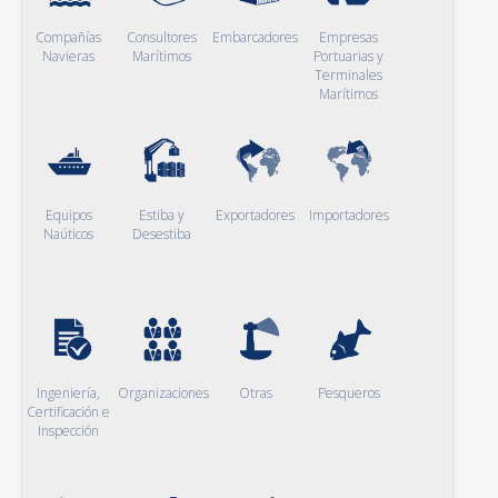
Compañías
Consultores
Embarcadores
Empresas
Navieras
Marítimos
Portuarias y
Terminales
Marítimos
Equipos
Estiba y
Exportadores
Importadores
Naúticos
Desestiba
Ingeniería,
Organizaciones
Otras
Pesqueros
Certificación e
Inspección