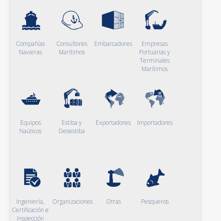
Compañías
Consultores
Embarcadores
Empresas
Navieras
Marítimos
Portuarias y
Terminales
Marítimos
Equipos
Estiba y
Exportadores
Importadores
Naúticos
Desestiba
Ingeniería,
Organizaciones
Otras
Pesqueros
Certificación e
Inspección