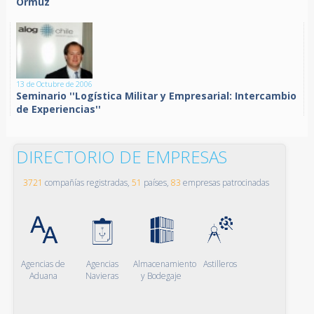
Ormuz
13 de Octubre de 2006
Seminario ''Logística Militar y Empresarial: Intercambio
de Experiencias''
DIRECTORIO DE EMPRESAS
3721
compañías registradas,
51
países,
83
empresas patrocinadas
Agencias de
Agencias
Almacenamiento
Astilleros
Aduana
Navieras
y Bodegaje