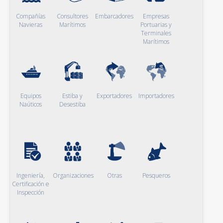
Compañías
Consultores
Embarcadores
Empresas
Navieras
Marítimos
Portuarias y
Terminales
Marítimos
Equipos
Estiba y
Exportadores
Importadores
Naúticos
Desestiba
Ingeniería,
Organizaciones
Otras
Pesqueros
Certificación e
Inspección