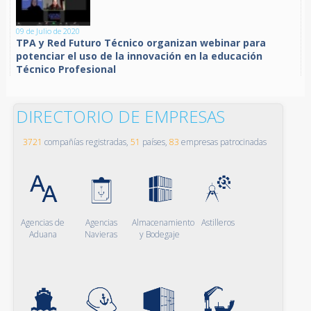
09 de Julio de 2020
TPA y Red Futuro Técnico organizan webinar para
potenciar el uso de la innovación en la educación
Técnico Profesional
DIRECTORIO DE EMPRESAS
3721
compañías registradas,
51
países,
83
empresas patrocinadas
Agencias de
Agencias
Almacenamiento
Astilleros
Aduana
Navieras
y Bodegaje