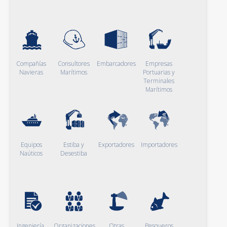
Compañías
Consultores
Embarcadores
Empresas
Navieras
Marítimos
Portuarias y
Terminales
Marítimos
Equipos
Estiba y
Exportadores
Importadores
Naúticos
Desestiba
Ingeniería,
Organizaciones
Otras
Pesqueros