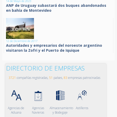
14 de Mayo de 2023
ANP de Uruguay subastará dos buques abandonados
en bahía de Montevideo
12 de Diciembre de 2017
Autoridades y empresarios del noroeste argentino
visitaron la Zofri y el Puerto de Iquique
DIRECTORIO DE EMPRESAS
3721
compañías registradas,
51
países,
83
empresas patrocinadas
Agencias de
Agencias
Almacenamiento
Astilleros
Aduana
Navieras
y Bodegaje