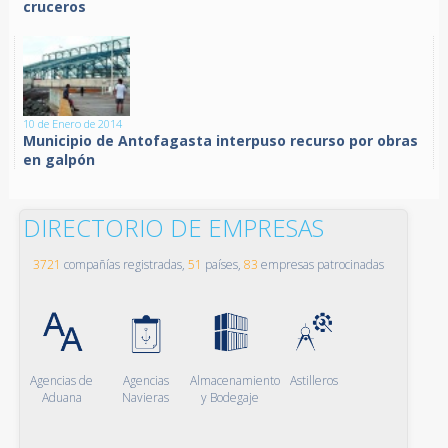
cruceros
10 de Enero de 2014
Municipio de Antofagasta interpuso recurso por obras
en galpón
DIRECTORIO DE EMPRESAS
3721
compañías registradas,
51
países,
83
empresas patrocinadas
Agencias de
Agencias
Almacenamiento
Astilleros
Aduana
Navieras
y Bodegaje