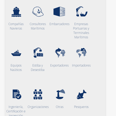
Compañías
Consultores
Embarcadores
Empresas
Navieras
Marítimos
Portuarias y
Terminales
Marítimos
Equipos
Estiba y
Exportadores
Importadores
Naúticos
Desestiba
Ingeniería,
Organizaciones
Otras
Pesqueros
Certificación e
Inspección