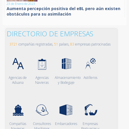
23 de Enero de 2023
Aumenta percepción positiva del eBL pero aún existen
obstáculos para su asimilación
DIRECTORIO DE EMPRESAS
3721
compañías registradas,
51
países,
83
empresas patrocinadas
Agencias de
Agencias
Almacenamiento
Astilleros
Aduana
Navieras
y Bodegaje
Compañías
Consultores
Embarcadores
Empresas
Navieras
Marítimos
Portuarias y