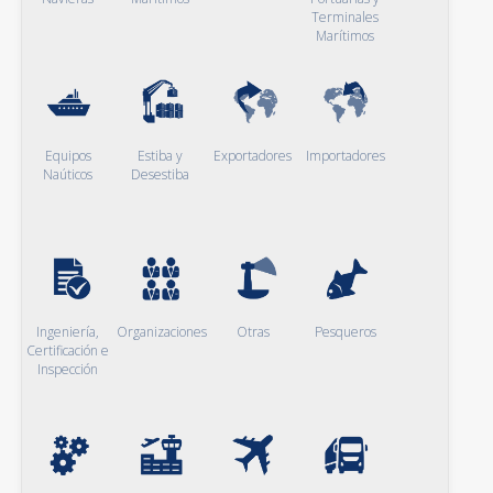
Terminales
Marítimos
Equipos
Estiba y
Exportadores
Importadores
Naúticos
Desestiba
Ingeniería,
Organizaciones
Otras
Pesqueros
Certificación e
Inspección