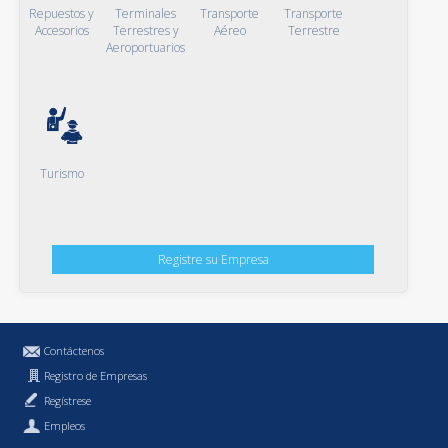
Repuestos y
Terminales
Transporte
Transporte
Accesorios
Terrestres y
Aéreo
Terrestre
Aeroportuarios
Turismo
Registre su Empresa
Contáctenos
Registro de Empresas
Regístrese
Empleos