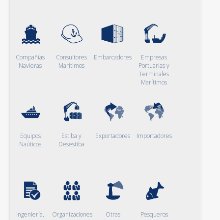
Compañías
Consultores
Embarcadores
Empresas
Navieras
Marítimos
Portuarias y
Terminales
Marítimos
Equipos
Estiba y
Exportadores
Importadores
Naúticos
Desestiba
Ingeniería,
Organizaciones
Otras
Pesqueros