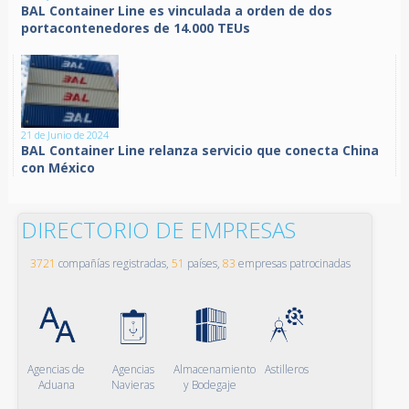
BAL Container Line es vinculada a orden de dos
portacontenedores de 14.000 TEUs
21 de Junio de 2024
BAL Container Line relanza servicio que conecta China
con México
DIRECTORIO DE EMPRESAS
3721
compañías registradas,
51
países,
83
empresas patrocinadas
Agencias de
Agencias
Almacenamiento
Astilleros
Aduana
Navieras
y Bodegaje