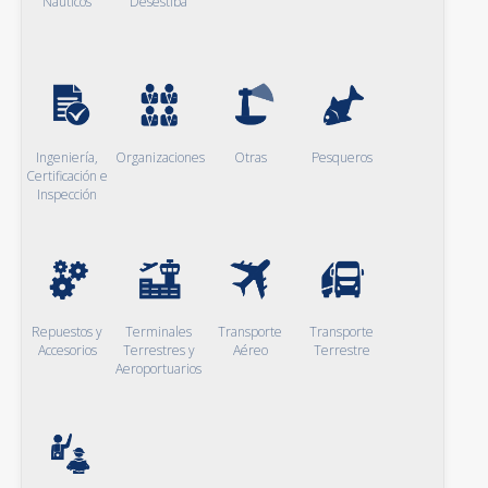
Naúticos
Desestiba
Ingeniería,
Organizaciones
Otras
Pesqueros
Certificación e
Inspección
Repuestos y
Terminales
Transporte
Transporte
Accesorios
Terrestres y
Aéreo
Terrestre
Aeroportuarios