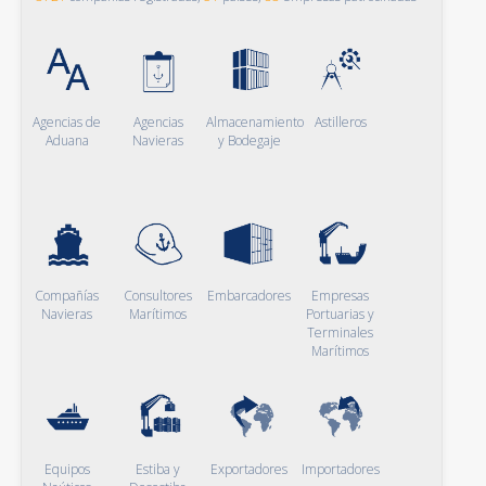
Agencias de
Agencias
Almacenamiento
Astilleros
Aduana
Navieras
y Bodegaje
Compañías
Consultores
Embarcadores
Empresas
Navieras
Marítimos
Portuarias y
Terminales
Marítimos
Equipos
Estiba y
Exportadores
Importadores