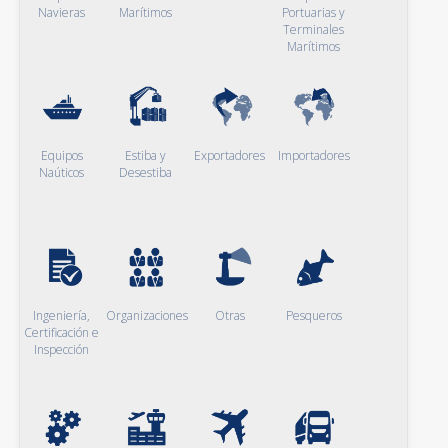
Navieras
Marítimos
Portuarias y
Terminales
Marítimos
Equipos
Estiba y
Exportadores
Importadores
Naúticos
Desestiba
Ingeniería,
Organizaciones
Otras
Pesqueros
Certificación e
Inspección