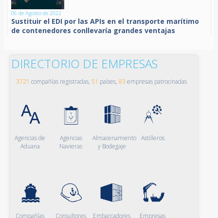
06 de Agosto de 2022
Sustituir el EDI por las APIs en el transporte marítimo
de contenedores conllevaría grandes ventajas
DIRECTORIO DE EMPRESAS
3721
compañías registradas,
51
países,
83
empresas patrocinadas
Agencias de
Agencias
Almacenamiento
Astilleros
Aduana
Navieras
y Bodegaje
Compañías
Consultores
Embarcadores
Empresas