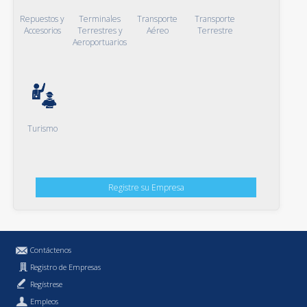
Repuestos y
Terminales
Transporte
Transporte
Accesorios
Terrestres y
Aéreo
Terrestre
Aeroportuarios
Turismo
Registre su Empresa
Contáctenos
Registro de Empresas
Regístrese
Empleos