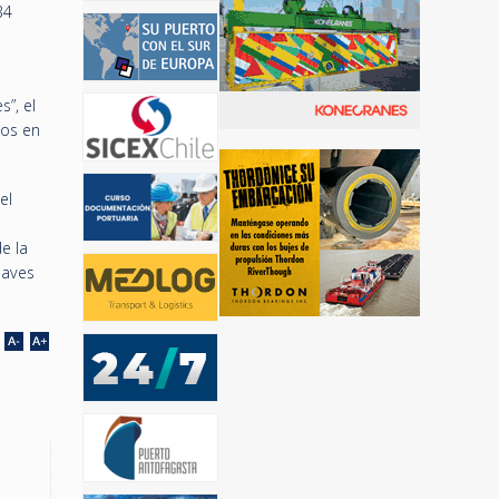
34
s
”, el
tos en
el
e la
naves