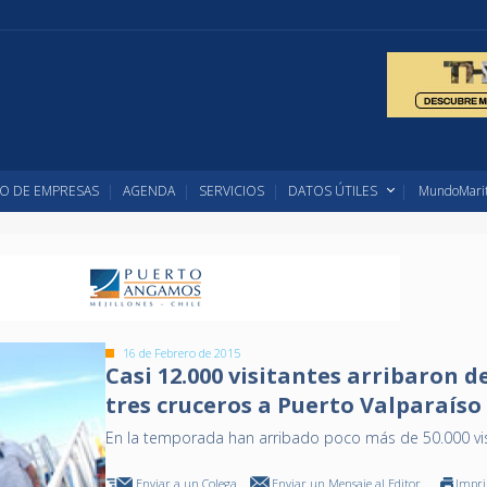
O DE EMPRESAS
AGENDA
SERVICIOS
DATOS ÚTILES
MundoMarit
16 de Febrero de 2015
Casi 12.000 visitantes arribaron d
tres cruceros a Puerto Valparaíso
En la temporada han arribado poco más de 50.000 vi
Enviar a un Colega
Enviar un Mensaje al Editor
Impr