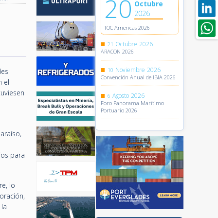
20
Octubre
2026
TOC Americas 2026
Octubre
2026
21
ARACON 2026
Noviembre
2026
10
des
Convención Anual de IBIA 2026
 el
tuviesen
Agosto
2026
6
Foro Panorama Marítimo
Portuario 2026
araíso,
ios para
e, lo
oración,
 la