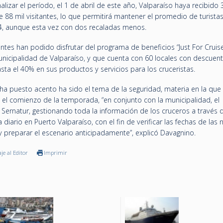
lizar el período, el 1 de abril de este año, Valparaíso haya recibido 
e 88 mil visitantes, lo que permitirá mantener el promedio de turista
, aunque esta vez con dos recaladas menos.
tes han podido disfrutar del programa de beneficios “Just For Cruises
Municipalidad de Valparaíso, y que cuenta con 60 locales con descuen
ta el 40% en sus productos y servicios para los cruceristas.
ha puesto acento ha sido el tema de la seguridad, materia en la que 
el comienzo de la temporada, “en conjunto con la municipalidad, el
el Sernatur, gestionando toda la información de los cruceros a través d
a diario en Puerto Valparaíso, con el fin de verificar las fechas de las 
preparar el escenario anticipadamente”, explicó Davagnino.
je al Editor
Imprimir