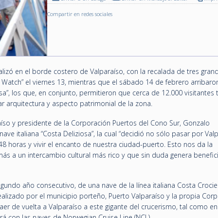
Compartir en redes sociales
alizó en el borde costero de Valparaíso, con la recalada de tres gran
 Watch” el viernes 13, mientras que el sábado 14 de febrero arribaron
osa”, los que, en conjunto, permitieron que cerca de 12.000 visitantes 
ar arquitectura y aspecto patrimonial de la zona.
aíso y presidente de la Corporación Puertos del Cono Sur, Gonzalo
ave italiana “Costa Deliziosa”, la cual “decidió no sólo pasar por Valp
8 horas y vivir el encanto de nuestra ciudad-puerto. Esto nos da la
ás a un intercambio cultural más rico y que sin duda genera benefic
segundo año consecutivo, de una nave de la línea italiana Costa Crocier
realizado por el municipio porteño, Puerto Valparaíso y la propia Corp
aer de vuelta a Valparaíso a este gigante del crucerismo, tal como en
á con las naves de Norwegian Cruise Line (NCL).