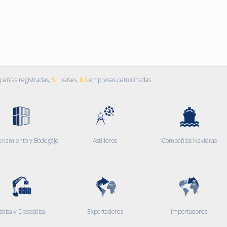
añías registradas,
51
países,
83
empresas patrocinadas
enamiento y Bodegaje
Astilleros
Compañías Navieras
stiba y Desestiba
Exportadores
Importadores