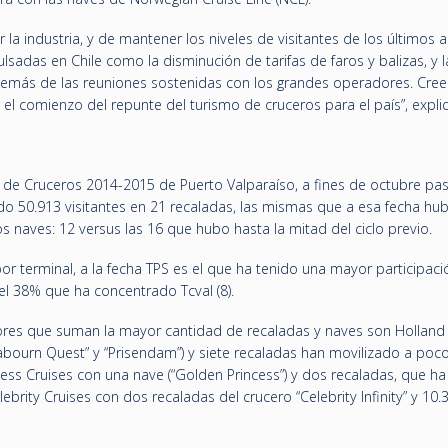
a industria, y de mantener los niveles de visitantes de los últimos 
ulsadas en Chile como la disminución de tarifas de faros y balizas, y l
además de las reuniones sostenidas con los grandes operadores. Cr
 comienzo del repunte del turismo de cruceros para el país”, explic
de Cruceros 2014-2015 de Puerto Valparaíso, a fines de octubre pa
ido 50.913 visitantes en 21 recaladas, las mismas que a esa fecha hub
naves: 12 versus las 16 que hubo hasta la mitad del ciclo previo.
por terminal, a la fecha TPS es el que ha tenido una mayor participac
 el 38% que ha concentrado Tcval (8).
dores que suman la mayor cantidad de recaladas y naves son Holland
abourn Quest” y “Prisendam”) y siete recaladas han movilizado a po
cess Cruises con una nave (“Golden Princess”) y dos recaladas, que h
ebrity Cruises con dos recaladas del crucero “Celebrity Infinity” y 10.