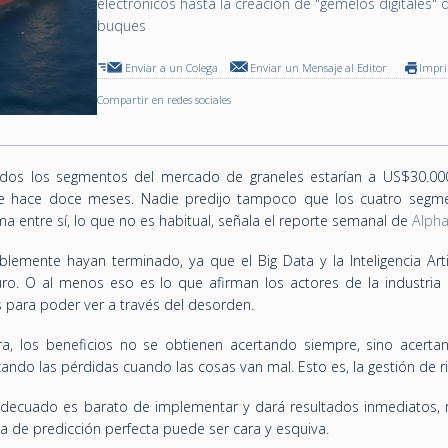
electrónicos hasta la creación de "gemelos digitales" 
buques
Enviar a un Colega
Enviar un Mensaje al Editor
Impr
Compartir en redes sociales
dos los segmentos del mercado de graneles estarían a US$30.000
ue hace doce meses. Nadie predijo tampoco que los cuatro segm
ma entre sí, lo que no es habitual, señala el reporte semanal de
Alpha
lemente hayan terminado, ya que el Big Data y la Inteligencia Artif
turo. O al menos eso es lo que afirman los actores de la industria
para poder ver a través del desorden.
ra, los beneficios no se obtienen acertando siempre, sino acert
ndo las pérdidas cuando las cosas van mal. Esto es, la gestión de r
adecuado es barato de implementar y dará resultados inmediatos, 
 de predicción perfecta puede ser cara y esquiva.