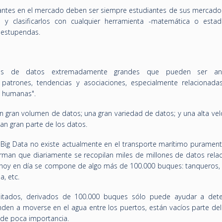
antes en el mercado deben ser siempre estudiantes de sus mercados
os y clasificarlos con cualquier herramienta -matemática o estadí
n estupendas.
juntos de datos extremadamente grandes que pueden ser ana
patrones, tendencias y asociaciones, especialmente relacionada
s humanas".
Un gran volumen de datos; una gran variedad de datos; y una alta ve
an gran parte de los datos.
 Big Data no existe actualmente en el transporte marítimo puramente
rman que diariamente se recopilan miles de millones de datos rela
 hoy en día se compone de algo más de 100.000 buques: tanqueros, 
, etc.
imitados, derivados de 100.000 buques sólo puede ayudar a dete
enden a moverse en el agua entre los puertos, están vacíos parte de
de poca importancia.