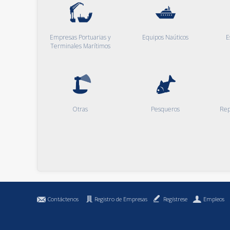
Empresas Portuarias y
Equipos Naúticos
E
Terminales Marítimos
Otras
Pesqueros
Rep
Contáctenos
Registro de Empresas
Regístrese
Empleos