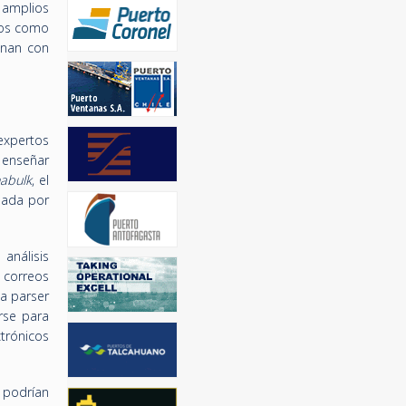
 amplios
ntos como
onan con
expertos
, enseñar
abulk
, el
amada por
análisis
e correos
ma parser
rse para
ctrónicos
n podrían