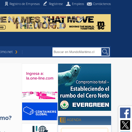
Registro de Empresas
Regístrese
Empleos
Contáctenos
imo.net
imo?
AGENDA