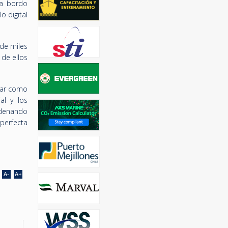
 a bordo
 digital
de miles
 de ellos
nar como
al y los
adenando
perfecta