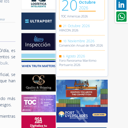
20
de los
Octubre
2026
TOC Americas 2026
imir
Octubre
2026
21
ARACON 2026
Noviembre
2026
10
Convención Anual de IBIA 2026
/día, es
Agosto
2026
entos se
6
Foro Panorama Marítimo
bulk
.
Portuario 2026
icial, se
 que han
ando más
iesgos.
mientras