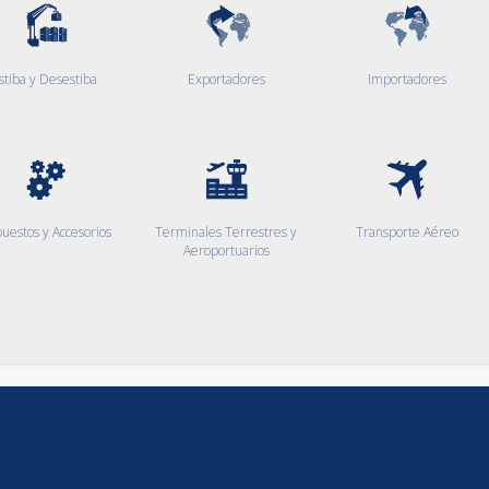
stiba y Desestiba
Exportadores
Importadores
uestos y Accesorios
Terminales Terrestres y
Transporte Aéreo
Aeroportuarios