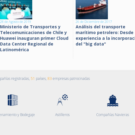
28 de Agosto de 2019
26 de Diciembre de 2017
Ministerio de Transportes y
Análisis del transporte
Telecomunicaciones de Chile y
marítimo petrolero: Desde 
Huawei inauguran primer Cloud
experiencia a la incorporac
Data Center Regional de
del "big data"
Latinomérica
añías registradas,
51
países,
83
empresas patrocinadas
enamiento y Bodegaje
Astilleros
Compañías Navieras