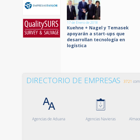
17 de Enero de 2018
Kuehne + Nagel y Temasek
apoyarán a start-ups que
desarrollan tecnología en
logística
DIRECTORIO DE EMPRESAS
3721
comp
Agencias de Aduana
Agencias Navieras
Almac