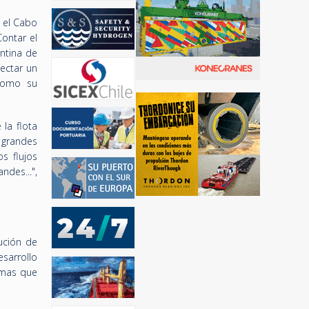
a el Cabo
ontar el
ntina de
ectar un
 como su
la flota
grandes
s flujos
des...",
lución de
sarrollo
emas que