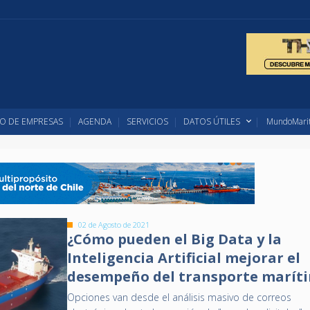
O DE EMPRESAS
AGENDA
SERVICIOS
DATOS ÚTILES
MundoMarit
02 de Agosto de 2021
¿Cómo pueden el Big Data y la
Inteligencia Artificial mejorar el
desempeño del transporte marít
Opciones van desde el análisis masivo de correos