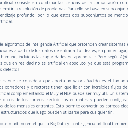
 artificial consiste en combinar las ciencias de la computación con
 permitir la resolución de problemas. Para ello se basa en subconju
prendizaje profundo, por lo que estos dos subconjuntos se menci
ificial.
algoritmos de Inteligencia Artificial que pretenden crear sistemas 
aciones a partir de los datos de entrada. La idea es, en primer lugar
 humano, incluidas las capacidades de aprendizaje. Pero según
Alph
al es que en realidad no es artificial en absoluto, ya que está progr
s defectos.
nes que se considera que aporta un valor añadido es el llamado 
Los corredores y directores tienen que lidiar con increíbles flujos d
Artificial complementando el ML y el NLP puede ser muy útil. Un siste
e datos de los correos electrónicos entrantes, y pueden configura
s de los mensajes entrantes. Esto permite convertir los correos ele
estructurados que luego pueden utilizarse para cualquier fin.
te marítimo en el que la Big Data y la inteligencia artificial tambié