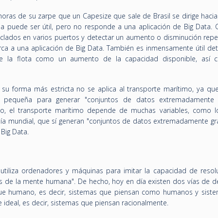
horas de su zarpe que un Capesize que sale de Brasil se dirige haci
 puede ser útil, pero no responde a una aplicación de Big Data. C
ados en varios puertos y detectar un aumento o disminución repe
rca a una aplicación de Big Data. También es inmensamente útil det
e la flota como un aumento de la capacidad disponible, así
 su forma más estricta no se aplica al transporte marítimo, ya que 
 pequeña para generar "conjuntos de datos extremadamente 
go, el transporte marítimo depende de muchas variables, como lo
a mundial, que sí generan "conjuntos de datos extremadamente gran
 Big Data.
ial utiliza ordenadores y máquinas para imitar la capacidad de reso
 de la mente humana". De hecho, hoy en día existen dos vías de de
enfoque humano, es decir, sistemas que piensan como humanos y sist
ideal, es decir, sistemas que piensan racionalmente.