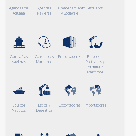
Agencias de
Agencias
Almacenamiento
Astilleros
Aduana
Navieras
y Bodegaje
Compañías
Consultores
Embarcadores
Empresas
Navieras
Marítimos
Portuarias y
Terminales
Marítimos
Equipos
Estiba y
Exportadores
Importadores
Naúticos
Desestiba