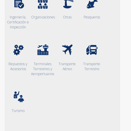
Ingeniería,
Organizaciones
Otras
Pesqueros
Certificación e
Inspección
Repuestos y
Terminales
Transporte
Transporte
Accesorios
Terrestres y
Aéreo
Terrestre
Aeroportuarios
Turismo