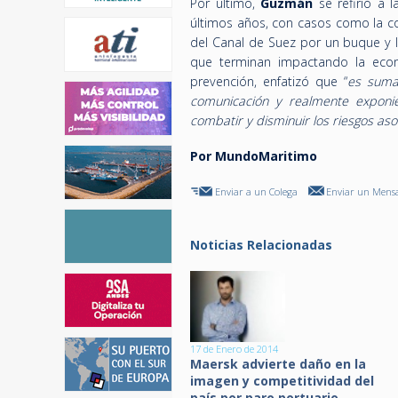
Por último,
Guzmán
se refirió a 
últimos años, con casos como la co
del Canal de Suez por un buque y l
que terminan impactando la econ
prevención, enfatizó que “
es suma
comunicación y realmente exponi
combatir y disminuir los riesgos as
Por MundoMaritimo
Enviar a un Colega
Enviar un Mensa
Noticias Relacionadas
17 de Enero de 2014
Maersk advierte daño en la
imagen y competitividad del
país por paro portuario