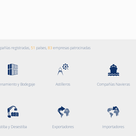
añías registradas,
51
países,
83
empresas patrocinadas
enamiento y Bodegaje
Astilleros
Compañías Navieras
stiba y Desestiba
Exportadores
Importadores