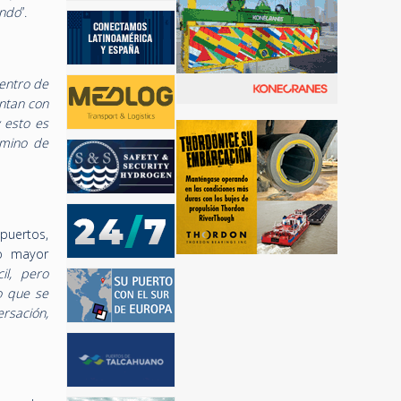
ando
”.
entro de
entan con
 esto es
amino de
puertos,
do mayor
il, pero
o que se
rsación,