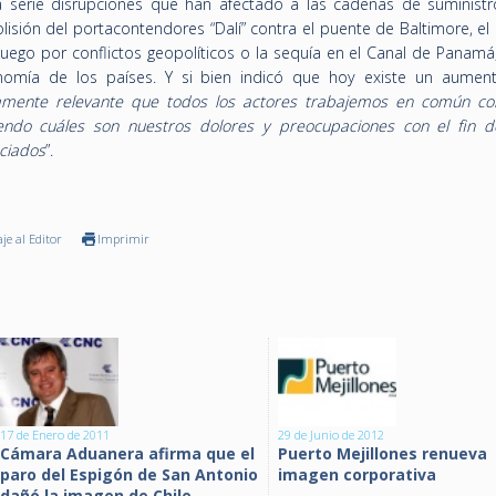
la serie disrupciones que han afectado a las cadenas de suministr
lisión del portacontendores “Dalí” contra el puente de Baltimore, e
uego por conflictos geopolíticos o la sequía en el Canal de Panamá
omía de los países. Y si bien indicó que hoy existe un aumen
mente relevante que todos los actores trabajemos en común c
endo cuáles son nuestros dolores y preocupaciones con el fin 
ociados
”.
je al Editor
Imprimir
17 de Enero de 2011
29 de Junio de 2012
Cámara Aduanera afirma que el
Puerto Mejillones renueva
paro del Espigón de San Antonio
imagen corporativa
dañó la imagen de Chile