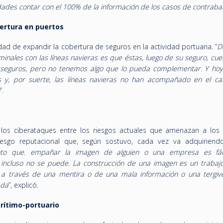
idades contar con el 100% de la información de los casos de contrab
ertura en puertos
d de expandir la cobertura de seguros en la actividad portuaria. “
D
minales con las líneas navieras es que éstas, luego de su seguro, cu
 seguros, pero no tenemos algo que lo pueda complementar. Y hoy
 y, por suerte, las líneas navieras no han acompañado en el c
”.
 los ciberataques entre los riesgos actuales que amenazan a los 
iesgo reputacional que, según sostuvo, cada vez va adquirien
ento que. empañar la imagen de alguien o una empresa es fác
incluso no se puede. La construcción de una imagen es un trabaj
 través de una mentira o de una mala información o una tergive
ada
”, explicó.
rítimo-portuario