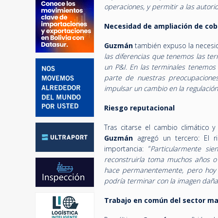
operaciones, y permitir a las autor
Necesidad de ampliación de cob
Guzmán
también expuso la necesida
las diferencias que tenemos las ter
un P&I. En las terminales tenemos
parte de nuestras preocupaciones
impulsar un cambio en la regulación
Riesgo reputacional
Tras citarse
el cambio climático y
Guzmán
agregó un tercero: El r
importancia: “
Particularmente si
reconstruirla toma muchos años o 
hace permanentemente, pero hoy a
podría terminar con la imagen dañ
Trabajo en común del sector ma