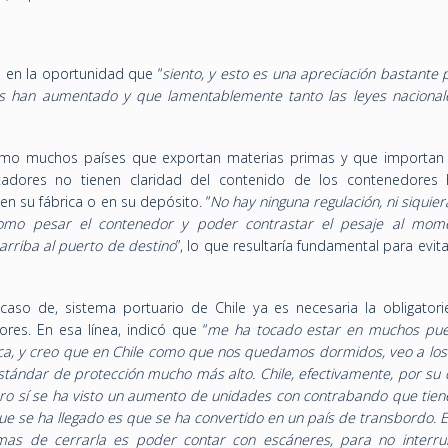
ó en la oportunidad que “
siento, y esto es una apreciación bastante 
gos han aumentado y que lamentablemente tanto las leyes naciona
.
 como muchos países que exportan materias primas y que importa
tadores no tienen claridad del contenido de los contenedores 
n su fábrica o en su depósito. “
No hay ninguna regulación, ni siquier
 como pesar el contenedor y poder contrastar el pesaje al mom
riba al puerto de destino
”, lo que resultaría fundamental para evita
aso de, sistema portuario de Chile ya es necesaria la obligator
res. En esa línea, indicó que “
me ha tocado estar en muchos pue
a, y creo que en Chile como que nos quedamos dormidos, veo a los
stándar de protección mucho más alto. Chile, efectivamente, por su 
ero sí se ha visto un aumento de unidades con contrabando que tie
 que se ha llegado es que se ha convertido en un país de transbordo. 
as de cerrarla es poder contar con escáneres, para no interru