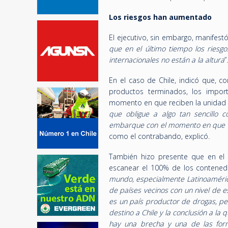
Los riesgos han aumentado
El ejecutivo, sin embargo, manifest
que en el último tiempo los ries
internacionales no están a la altura
”
En el caso de Chile, indicó que,
productos terminados, los impor
momento en que reciben la unidad e
que obligue a algo tan sencillo
embarque con el momento en que ar
como el contrabando, explicó.
También hizo presente que en el c
escanear el 100% de los contenedo
mundo, especialmente Latinoaméric
de países vecinos con un nivel de e
es un país productor de drogas, p
destino a Chile y la conclusión a la
hay una brecha y una de las form