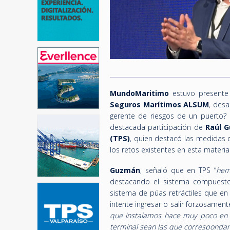
MundoMaritimo
estuvo presente
Seguros Marítimos ALSUM
, desa
gerente de riesgos de un puerto? 
destacada participación de
Raúl G
(TPS)
, quien destacó las medidas q
los retos existentes en esta materia
Guzmán
, señaló que en TPS “
hem
destacando el sistema compuesto
sistema de púas retráctiles que en
intente ingresar o salir forzosamente
que instalamos hace muy poco en n
terminal sean las que corresponda