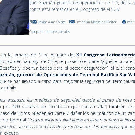
Raúl Guzmán, gerente de operaciones de TPS, dio su v
sobre esta temática en el Congreso de ALSUM
Enviar a un Colega
Enviar un Mensaje al Editor
Impr
Compartir en redes sociales
 en la jornada del 9 de octubre del
XII Congreso Latinoameri
rrollado en Santiago de Chile, se presentó el panel “¿Qué le quita el
Desafíos y oportunidades para el sector asegurador”, el cual cont
uzmán, gerente de Operaciones de Terminal Pacífico Sur Val
ue se han llevado a cabo para mejorar la seguridad del terminal, si
 en Chile.
os excedido las medidas de seguridad desde el punto de vista s
 por 400 cámaras de monitoreo que operan 24/7; también se re
 caso de ilícitos pueden activarse y dañar los neumáticos de un ca
 del terminal. “
Incluso estamos evaluando en este momento la lectur
uestros accesos con el fin de garantizar que las personas que ing
n
”, expuso.