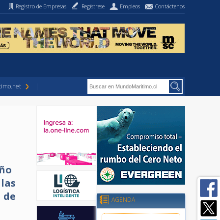
Registro de Empresas
Regístrese
Empleos
Contáctenos
imo.net
año
 las
 de
AGENDA