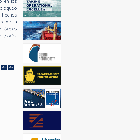
o en los
l bloqueo
, hechos
to de la
on buena
de poder