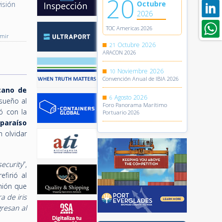
20
Octubre
isión
2026
TOC Americas 2026
imir
Octubre
2026
21
ARACON 2026
Noviembre
2026
10
Convención Anual de IBIA 2026
cano de
Agosto
2026
6
 sueño al
Foro Panorama Marítimo
ó con la
Portuario 2026
paraíso
n olvidar
ecurity
”,
firió al
mión que
a de iris
resan al