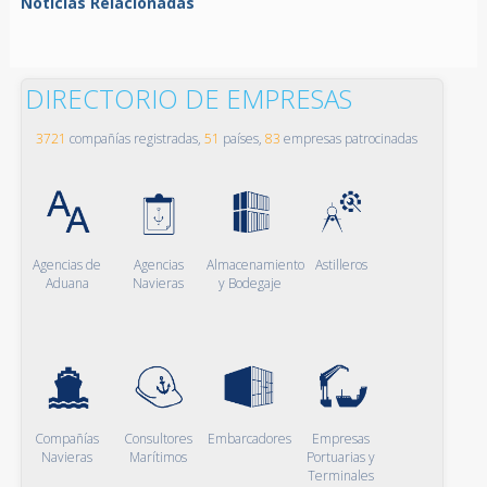
Noticias Relacionadas
DIRECTORIO DE EMPRESAS
3721
compañías registradas,
51
países,
83
empresas patrocinadas
Agencias de
Agencias
Almacenamiento
Astilleros
Aduana
Navieras
y Bodegaje
Compañías
Consultores
Embarcadores
Empresas
Navieras
Marítimos
Portuarias y
Terminales