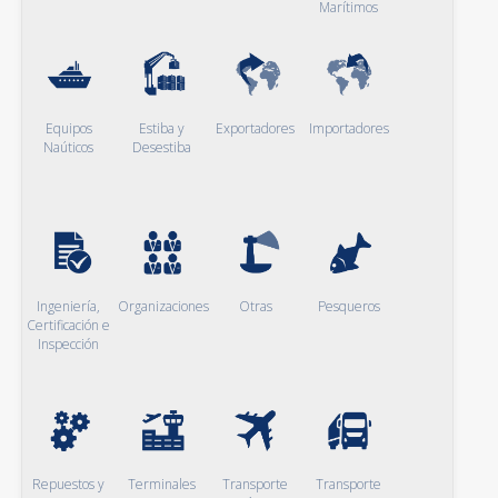
Marítimos
Equipos
Estiba y
Exportadores
Importadores
Naúticos
Desestiba
Ingeniería,
Organizaciones
Otras
Pesqueros
Certificación e
Inspección
Repuestos y
Terminales
Transporte
Transporte