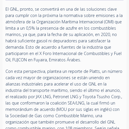
El GNL, pronto, se convertirá en una de las soluciones clave
para cumplir con la próxima la normativa sobre emisiones a la
atmósfera de la Organización Marítima Internacional (OMI) que
limita a un 0,5% la presencia de azufre en los combustibles
marinos, ya que, para la fecha de su aplicación, en 2020, no
habrá suficiente gasoil ni depuradores para satisfacer la
demanda. Esto de acuerdo a fuentes de la industria que
participaron en el X Foro Internacional de Combustibles y Fuel
Oil, FUJCON en Fuyaira, Emiratos Árabes.
Con esta perspectiva, plantea un reporte de Platts, un número
cada vez mayor de organizaciones se están uniendo en
alianzas industriales para acelerar el uso de GNL en la
industria del transporte marítimo, siendo el último el anuncio,
el realizado por JAX LNG, Petronet LNG y Toyota Tsusho Corp.,
las que conformaron la coalición SEA/LNG, la cual firmó un
memorándum de acuerdo (MOU por sus siglas en inglés) con
la Sociedad de Gas como Combustible Marino, una
organización que también promueve el desarrollo del GNL
como combustible marino, con 108 miembros. Según señala