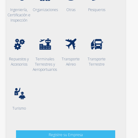
Ingeniería,
Organizaciones
Otras
Pesqueros
Certificación e
Inspección
Repuestos y
Terminales
Transporte
Transporte
Accesorios
Terrestres y
Aéreo
Terrestre
Aeroportuarios
Turismo
Registre su Empresa