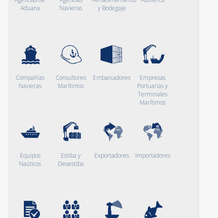
Aduana
Navieras
y Bodegaje
Compañías
Consultores
Embarcadores
Empresas
Navieras
Marítimos
Portuarias y
Terminales
Marítimos
Equipos
Estiba y
Exportadores
Importadores
Naúticos
Desestiba