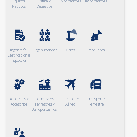
Equipos
Estiba y
Exportadores
Importadores
Naúticos
Desestiba
Ingeniería,
Organizaciones
Otras
Pesqueros
Certificación e
Inspección
Repuestos y
Terminales
Transporte
Transporte
Accesorios
Terrestres y
Aéreo
Terrestre
Aeroportuarios