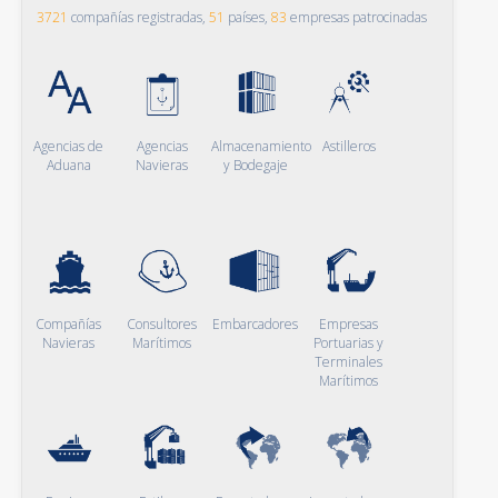
3721
compañías registradas,
51
países,
83
empresas patrocinadas
Agencias de
Agencias
Almacenamiento
Astilleros
Aduana
Navieras
y Bodegaje
Compañías
Consultores
Embarcadores
Empresas
Navieras
Marítimos
Portuarias y
Terminales
Marítimos