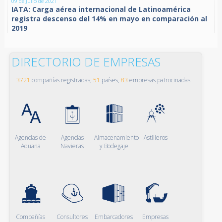
09 de Julio de 2021
IATA: Carga aérea internacional de Latinoamérica
registra descenso del 14% en mayo en comparación al
2019
DIRECTORIO DE EMPRESAS
3721
compañías registradas,
51
países,
83
empresas patrocinadas
Agencias de
Agencias
Almacenamiento
Astilleros
Aduana
Navieras
y Bodegaje
Compañías
Consultores
Embarcadores
Empresas