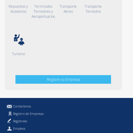
Repuestos y
Terminales
Transporte
Transporte
Accesorios
Terrestres y
Aéreo
Terrestre
Aeroportuarios
Turismo
Registre su Empresa
Contáctenos
Registro de Empresas
Regístrese
Empleos