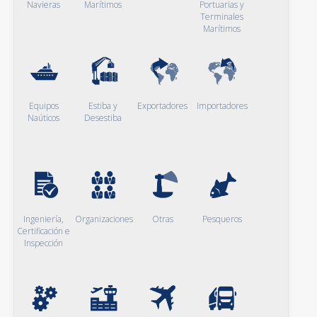
Navieras
Marítimos
Portuarias y
Terminales
Marítimos
Equipos
Estiba y
Exportadores
Importadores
Naúticos
Desestiba
Ingeniería,
Organizaciones
Otras
Pesqueros
Certificación e
Inspección