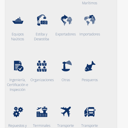
Marítimos
Equipos
Estiba y
Exportadores
Importadores
Naúticos
Desestiba
Ingeniería,
Organizaciones
Otras
Pesqueros
Certificación e
Inspección
Repuestos y
Terminales
Transporte
Transporte