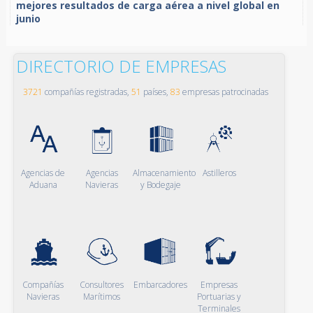
mejores resultados de carga aérea a nivel global en
junio
DIRECTORIO DE EMPRESAS
3721
compañías registradas,
51
países,
83
empresas patrocinadas
Agencias de
Agencias
Almacenamiento
Astilleros
Aduana
Navieras
y Bodegaje
Compañías
Consultores
Embarcadores
Empresas
Navieras
Marítimos
Portuarias y
Terminales