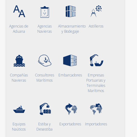
Agencias de
Agencias
Almacenamiento
Astilleros
Aduana
Navieras
y Bodegaje
Compañías
Consultores
Embarcadores
Empresas
Navieras
Marítimos
Portuarias y
Terminales
Marítimos
Equipos
Estiba y
Exportadores
Importadores
Naúticos
Desestiba