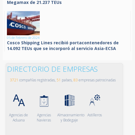
Megamax de 21.237 TEUs
05 de Febrero de 2024
Cosco Shipping Lines recibió portacontenedores de
14.092 TEUs que se incorporó al servicio Asia-ECSA
DIRECTORIO DE EMPRESAS
3721
compañías registradas,
51
países,
83
empresas patrocinadas
Agencias de
Agencias
Almacenamiento
Astilleros
Aduana
Navieras
y Bodegaje