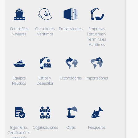
Compañías
Consultores
Embarcadores
Empresas
Navieras
Marítimos
Portuarias y
Terminales
Marítimos
Equipos
Estiba y
Exportadores
Importadores
Naúticos
Desestiba
Ingeniería,
Organizaciones
Otras
Pesqueros
Certificación e
Inspección