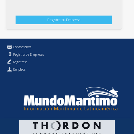
Registre su Empresa
Contáctenos
Registro de Empresas
Regístrese
Empleos
Política de Privacidad
MundoMaritimo.cl es una marca registrada de MundoMaritimo Ltda.