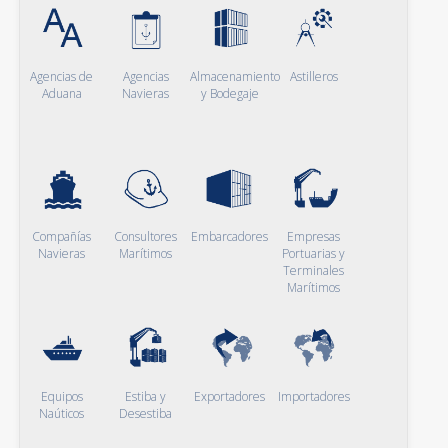
Agencias de
Agencias
Almacenamiento
Astilleros
Aduana
Navieras
y Bodegaje
Compañías
Consultores
Embarcadores
Empresas
Navieras
Marítimos
Portuarias y
Terminales
Marítimos
Equipos
Estiba y
Exportadores
Importadores
Naúticos
Desestiba