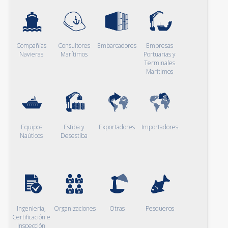
Compañías
Consultores
Embarcadores
Empresas
Navieras
Marítimos
Portuarias y
Terminales
Marítimos
Equipos
Estiba y
Exportadores
Importadores
Naúticos
Desestiba
Ingeniería,
Organizaciones
Otras
Pesqueros
Certificación e
Inspección