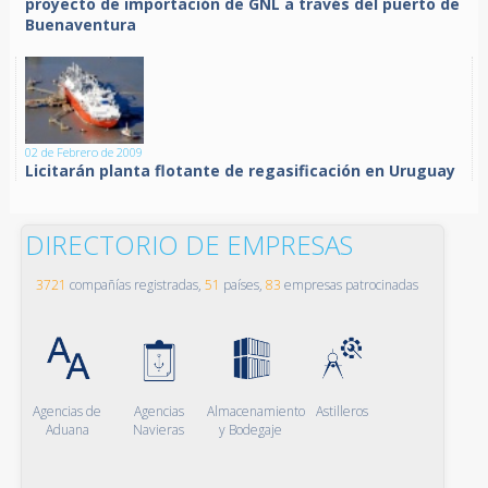
proyecto de importación de GNL a través del puerto de
Buenaventura
02 de Febrero de 2009
Licitarán planta flotante de regasificación en Uruguay
DIRECTORIO DE EMPRESAS
3721
compañías registradas,
51
países,
83
empresas patrocinadas
Agencias de
Agencias
Almacenamiento
Astilleros
Aduana
Navieras
y Bodegaje