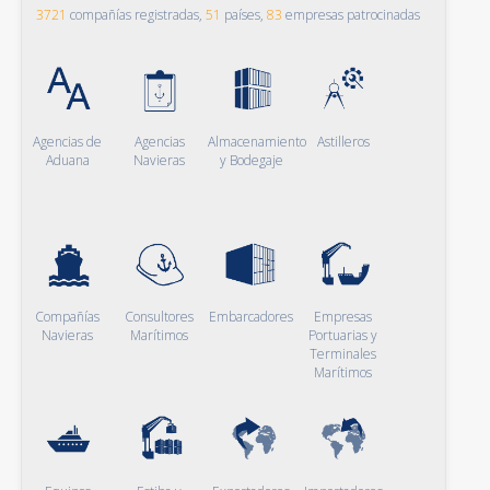
3721
compañías registradas,
51
países,
83
empresas patrocinadas
Agencias de
Agencias
Almacenamiento
Astilleros
Aduana
Navieras
y Bodegaje
Compañías
Consultores
Embarcadores
Empresas
Navieras
Marítimos
Portuarias y
Terminales
Marítimos