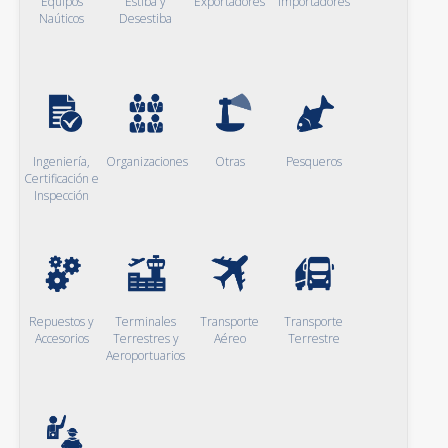
Equipos
Estiba y
Exportadores
Importadores
Naúticos
Desestiba
Ingeniería,
Organizaciones
Otras
Pesqueros
Certificación e
Inspección
Repuestos y
Terminales
Transporte
Transporte
Accesorios
Terrestres y
Aéreo
Terrestre
Aeroportuarios