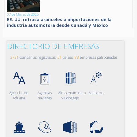
07 de Marzo de 2025
EE. UU. retrasa aranceles a importaciones de la
industria automotora desde Canadá y México
DIRECTORIO DE EMPRESAS
3721
compañías registradas,
51
países,
83
empresas patrocinadas
Agencias de
Agencias
Almacenamiento
Astilleros
Aduana
Navieras
y Bodegaje