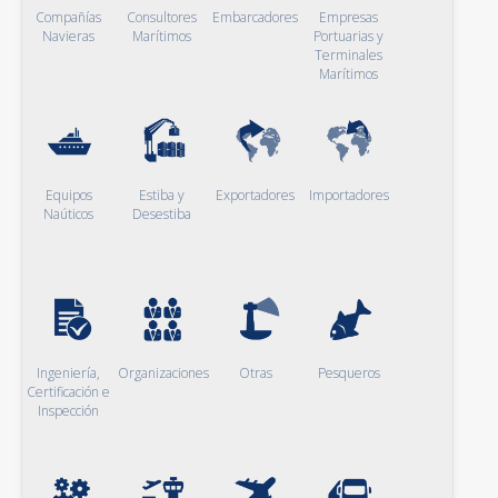
Compañías
Consultores
Embarcadores
Empresas
Navieras
Marítimos
Portuarias y
Terminales
Marítimos
Equipos
Estiba y
Exportadores
Importadores
Naúticos
Desestiba
Ingeniería,
Organizaciones
Otras
Pesqueros
Certificación e
Inspección