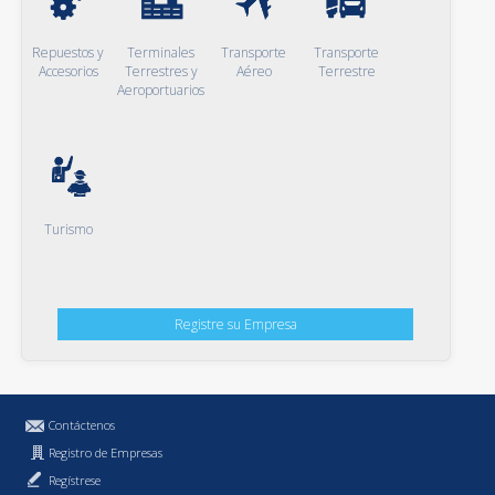
Repuestos y
Terminales
Transporte
Transporte
Accesorios
Terrestres y
Aéreo
Terrestre
Aeroportuarios
Turismo
Registre su Empresa
Contáctenos
Registro de Empresas
Regístrese