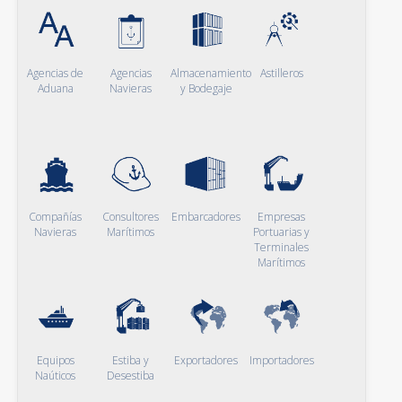
Agencias de
Agencias
Almacenamiento
Astilleros
Aduana
Navieras
y Bodegaje
Compañías
Consultores
Embarcadores
Empresas
Navieras
Marítimos
Portuarias y
Terminales
Marítimos
Equipos
Estiba y
Exportadores
Importadores
Naúticos
Desestiba