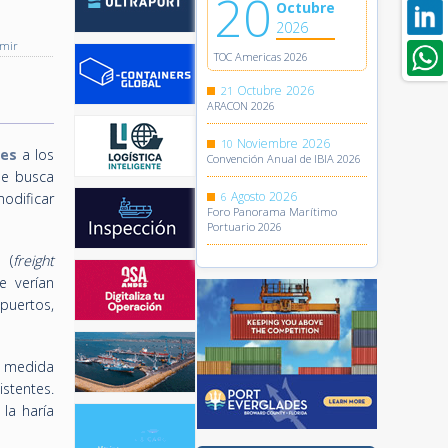
20
Octubre
2026
imir
TOC Americas 2026
Octubre
2026
21
ARACON 2026
Noviembre
2026
10
es
a los
Convención Anual de IBIA 2026
ue busca
Agosto
2026
modificar
6
Foro Panorama Marítimo
Portuario 2026
 (
freight
e verían
puertos,
r medida
stentes.
la haría