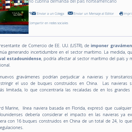
no cubriría demanda del país norteamericano
Enviar a un Colega
Enviar un Mensaje al Editor
Impr
Compartir en redes sociales
presentante de Comercio de EE. UU. (USTR), de
imponer gravámen
núa generando incertidumbre en el sector marítimo. La medida, q
aval estadounidense
, podría afectar al sector marítim
o del país
y 
ional.
nuevos gravámenes podrían perjudicar a navieras y transitarios
estringir el uso de buques construidos en China. Las navieras s
ás limitada, lo que concentraría las recaladas de en los grandes 
 Marine, línea naviera basada en Florida, expresó que cualquie
adounidenses debería considerar el impacto en las navieras ya exi
ra con 16 buques construidos en China de un total de 24, lo que 
regulaciones.