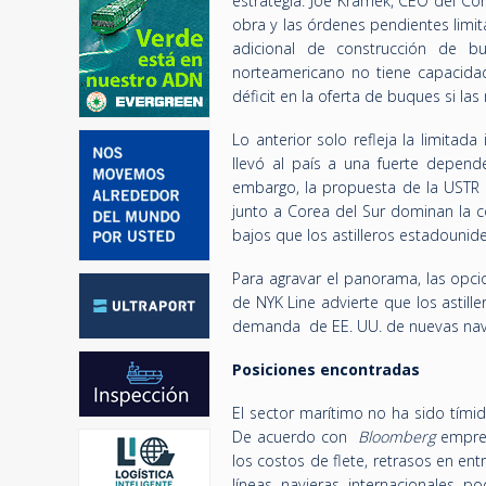
estrategia. Joe Kramek, CEO del Co
obra y las órdenes pendientes limita
adicional de construcción de b
norteamericano no tiene capacidad
déficit en la oferta de buques si las 
Lo anterior solo refleja la limitad
llevó al país a una fuerte depend
embargo, la propuesta de la USTR 
junto a Corea del Sur dominan la 
bajos que los astilleros estadounid
Para agravar el panorama, las opci
de NYK Line advierte que los astil
demanda de EE. UU. de nuevas nave
Posiciones encontradas
El sector marítimo no ha sido tími
De acuerdo con
Bloomberg
empres
los costos de flete, retrasos en en
líneas navieras internacionales p