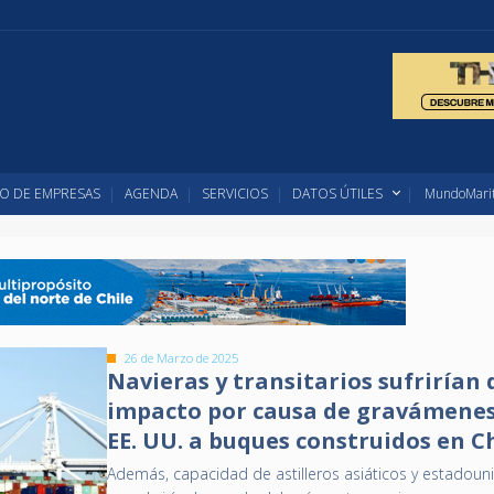
O DE EMPRESAS
AGENDA
SERVICIOS
DATOS ÚTILES
MundoMarit
26 de Marzo de 2025
Navieras y transitarios sufrirían
impacto por causa de gravámenes
EE. UU. a buques construidos en C
Además, capacidad de astilleros asiáticos y estadoun