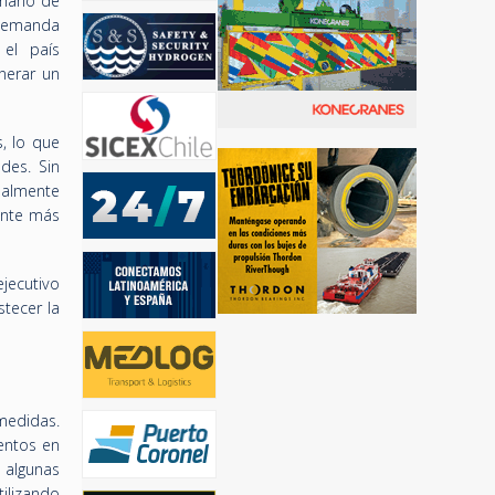
 mano de
 demanda
 el país
nerar un
s, lo que
des. Sin
ualmente
ente más
jecutivo
stecer la
medidas.
entos en
e algunas
ilizando