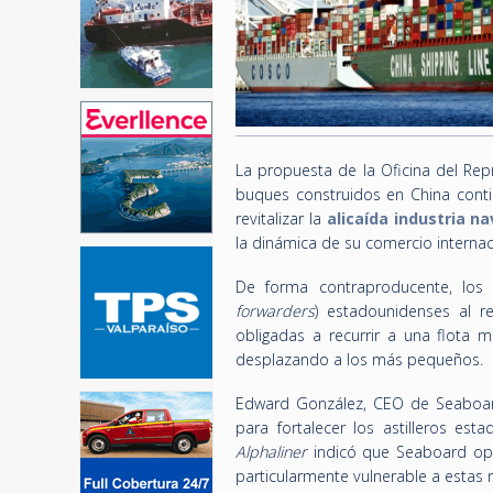
La propuesta de la Oficina del Re
buques construidos en China conti
revitalizar la
alicaída industria n
la dinámica de su
comercio internac
De forma contraproducente, los 
forwarders
) e
stadounidenses al r
obligadas a recurrir a una flota m
desplazando a los más pequeños.
Edward González, CEO de Seaboard
para fortalecer los astilleros est
Alphaliner
indicó que Seaboard ope
particularmente vulnerable a estas 