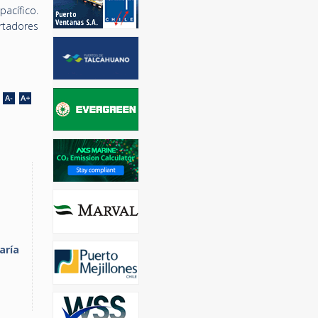
acífico.
tadores
aría