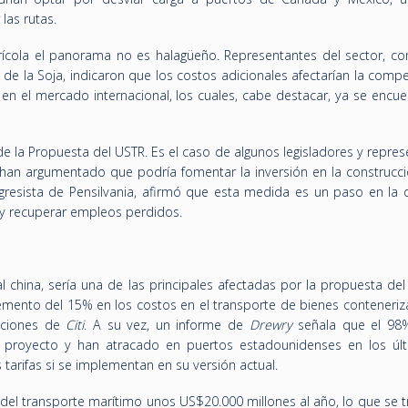
las rutas.
rícola el panorama no es halagüeño. Representantes del sector, c
e la Soja, indicaron que los costos adicionales afectarían la compe
n el mercado internacional, los cuales, cabe destacar, ya se encue
e la Propuesta del USTR. Es el caso de algunos legisladores y repre
es han argumentado que podría fomentar la inversión en la construcc
gresista de Pensilvania, afirmó que esta medida es un paso en la d
a y recuperar empleos perdidos.
al china, sería una de las principales afectadas por la propuesta del
emento del 15% en los costos en el transporte de bienes conteneri
maciones de
Citi
. A su vez, un informe de
Drewry
señala que el 98
 proyecto y han atracado en puertos estadounidenses en los úl
tarifas si se implementan en su versión actual.
r del transporte marítimo unos US$20.000 millones al año, lo que se t