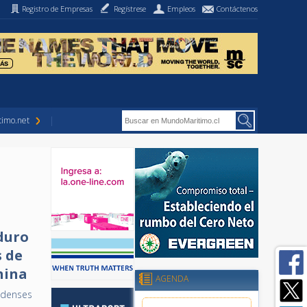
Registro de Empresas
Regístrese
Empleos
Contáctenos
imo.net
 duro
 de
hina
AGENDA
idenses