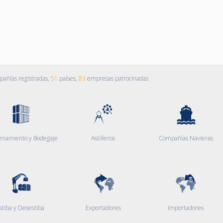
añías registradas,
51
países,
83
empresas patrocinadas
enamiento y Bodegaje
Astilleros
Compañías Navieras
stiba y Desestiba
Exportadores
Importadores