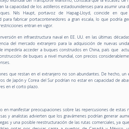
nsejo Mundial del Transporte Marítimo, constata que la escasez de
n la capacidad de los astilleros
estadounidenses p
ara asumir una
uques. Nils Haupt, portavoz de Hapag-Lloyd, coincide en que
 para fabricar portacontenedores a gran escala, lo que podría ge
restricciones entran en vigor.
a inversión en infraestructura naval en EE. UU. en las últimas década
encia del mercado extranjero para la adquisición de nuevas unida
le impediría acceder a buques construidos en China, país que act
construcción de buques a nivel mundial, con precios considerablem
enses.
ones que restan en el extranjero no son abundantes. De hecho, un e
leros de Japón y Corea del Sur podrían no estar en capacidad de aba
s en el corto plazo.
do en manifestar preocupaciones sobre las repercusiones de estas 
as y analistas advierten que los gravámenes podrían generar aum
tregas y una posible reestructuración de las rutas comerciales, ya qu
odrían optar por desviar carga a puertos de Canadá y México, ut