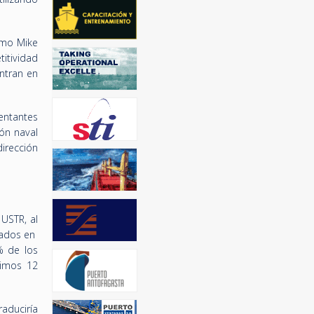
omo Mike
titividad
ntran en
sentantes
ión naval
irección
 USTR, al
zados en
% de los
timos 12
raduciría