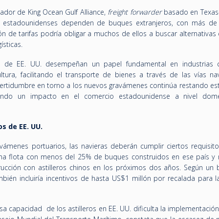
ador de King Ocean Gulf Alliance,
freight forwarder
basado en Texas-
ios estadounidenses dependen de buques extranjeros, con más d
n de tarifas podría obligar a muchos de ellos a buscar alternativas
ísticas.
s de EE. UU. desempeñan un papel fundamental en industrias
ultura, facilitando el transporte de bienes a través de las vías na
incertidumbre en torno a los nuevos gravámenes continúa restando es
rando un impacto en el comercio estadounidense a nivel dom
ros de EE. UU.
ravámenes portuarios, las navieras deberán cumplir ciertos requisit
na flota con menos del 25% de buques construidos en ese país y 
cción con astilleros chinos en los próximos dos años. Según un 
mbién incluiría incentivos de hasta US$1 millón por recalada para 
sa capacidad de los astilleros en EE. UU. dificulta la implementació