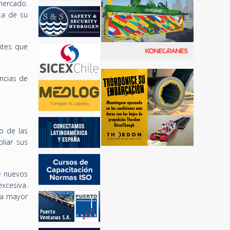
mercado.
ta de su
ntes que
encias de
o de las
liar sus
e nuevos
xcesiva.
na mayor