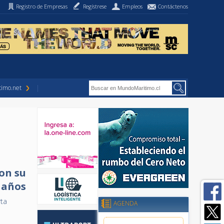
Registro de Empresas
Regístrese
Empleos
Contáctenos
imo.net
on su
s años
ta
AGENDA