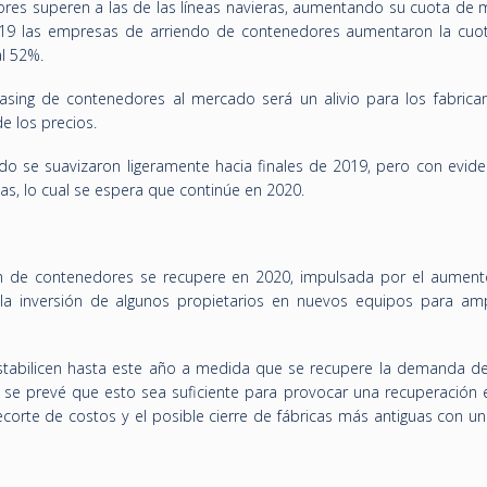
res superen a las de las líneas navieras, aumentando su cuota de 
019 las empresas de arriendo de contenedores aumentaron la cuo
l 52%.
asing de contenedores al mercado será un alivio para los fabrica
e los precios.
endo se suavizaron ligeramente hacia finales de 2019, pero con evid
rias, lo cual se espera que continúe en 2020.
n de contenedores se recupere en 2020, impulsada por el aument
la inversión de algunos propietarios en nuevos equipos para amp
estabilicen hasta este año a medida que se recupere la demanda d
se prevé que esto sea suficiente para provocar una recuperación e
ecorte de costos y el posible cierre de fábricas más antiguas con u