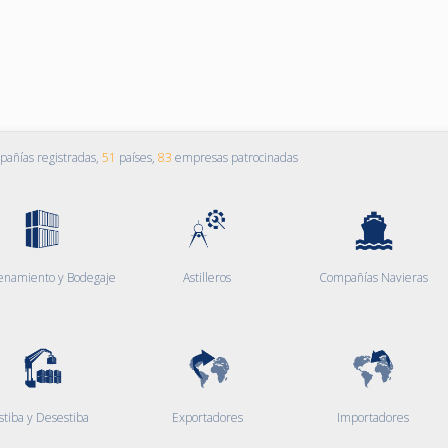
añías registradas,
51
países,
83
empresas patrocinadas
enamiento y Bodegaje
Astilleros
Compañías Navieras
stiba y Desestiba
Exportadores
Importadores