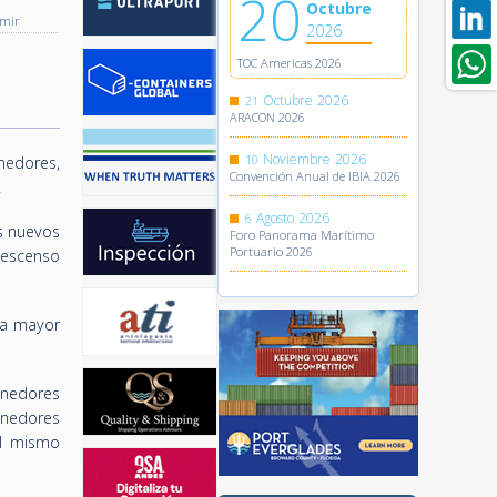
20
Octubre
imir
2026
TOC Americas 2026
Octubre
2026
21
ARACON 2026
Noviembre
2026
10
nedores,
Convención Anual de IBIA 2026
.
Agosto
2026
6
os nuevos
Foro Panorama Marítimo
Portuario 2026
 descenso
na mayor
enedores
enedores
el mismo