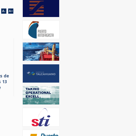
s de
s 13
e