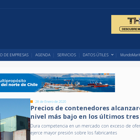
O DE EMPRESAS
AGENDA
SERVICIOS
DATOS ÚTILES
MundoMarit
28 de Enero de 2020
Precios de contenedores alcanzar
nivel más bajo en los últimos tre
Dura competencia en un mercado con exceso de ofer
ejerce mayor presión sobre los fabricantes