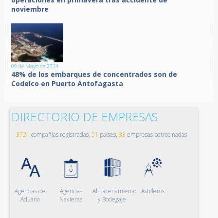
noviembre
09 de Mayo de 2014
48% de los embarques de concentrados son de
Codelco en Puerto Antofagasta
DIRECTORIO DE EMPRESAS
3721
compañías registradas,
51
países,
83
empresas patrocinadas
Agencias de
Agencias
Almacenamiento
Astilleros
Aduana
Navieras
y Bodegaje