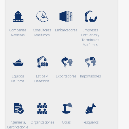
Compañías
Consultores
Embarcadores
Empresas
Navieras
Marítimos
Portuarias y
Terminales
Marítimos
Equipos
Estiba y
Exportadores
Importadores
Naúticos
Desestiba
Ingeniería,
Organizaciones
Otras
Pesqueros
Certificación e