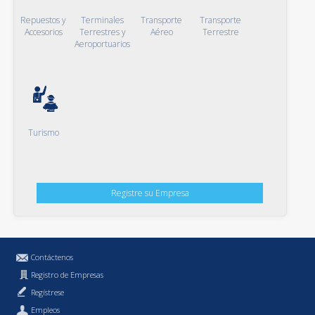
Repuestos y
Terminales
Transporte
Transporte
Accesorios
Terrestres y
Aéreo
Terrestre
Aeroportuarios
Turismo
Registre su Empresa
Contáctenos
Registro de Empresas
Regístrese
Empleos