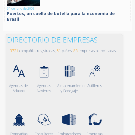
31 de Julio de 2009
Puertos, un cuello de botella para la economía de
Brasil
DIRECTORIO DE EMPRESAS
3721
compañías registradas,
51
países,
83
empresas patrocinadas
Agencias de
Agencias
Almacenamiento
Astilleros
Aduana
Navieras
y Bodegaje
Compañías
Consultores
Embarcadores
Empresas