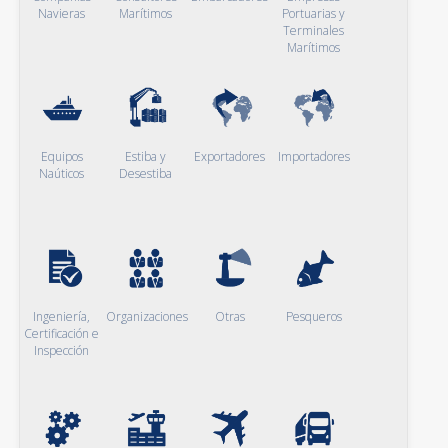
Navieras
Marítimos
Portuarias y
Terminales
Marítimos
Equipos
Estiba y
Exportadores
Importadores
Naúticos
Desestiba
Ingeniería,
Organizaciones
Otras
Pesqueros
Certificación e
Inspección