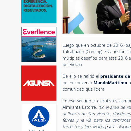
Luego que en octubre de 2016 -bajo
Talcahuano (Comlog). Esta instanci
múltiples desafíos para este 2018 e
del Biobío.
De ello se refirió el
presidente de
quien conversó
MundoMarítimo
a
comunidad que lidera.
En ese sentido el ejecutivo vislum
Almirante Latorre.
“En el área de in
al Puerto de San Vicente, donde es
férrea y la vía para los camione
terrestre y ferroviario para solucio