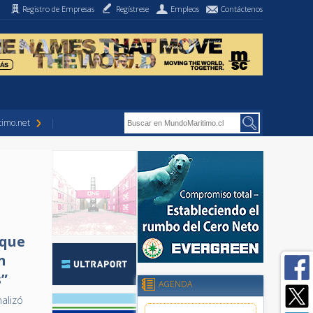
Registro de Empresas
Regístrese
Empleos
Contáctenos
imo.net
 que
n
s”
AGENDA
nalizó