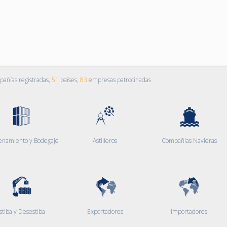
añías registradas,
51
países,
83
empresas patrocinadas
enamiento y Bodegaje
Astilleros
Compañías Navieras
stiba y Desestiba
Exportadores
Importadores