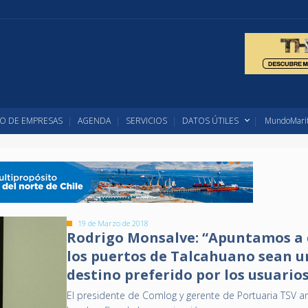
O DE EMPRESAS
AGENDA
SERVICIOS
DATOS ÚTILES
MundoMarit
19 de Marzo de 2018
Rodrigo Monsalve: “Apuntamos a
los puertos de Talcahuano sean u
destino preferido por los usuario
El presidente de Comlog y gerente de Portuaria TSV a