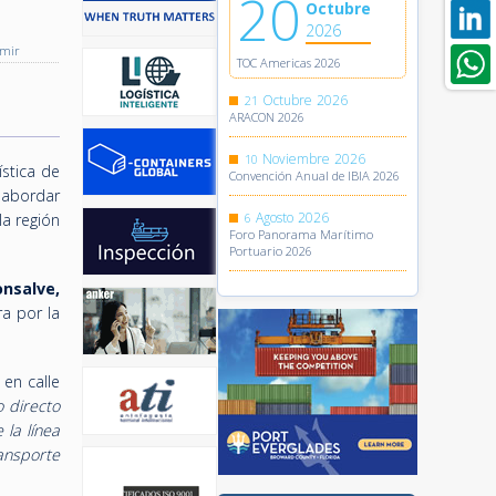
20
Octubre
2026
imir
TOC Americas 2026
Octubre
2026
21
ARACON 2026
Noviembre
2026
10
stica de
Convención Anual de IBIA 2026
 abordar
Agosto
2026
la región
6
Foro Panorama Marítimo
Portuario 2026
onsalve,
a por la
 en calle
o directo
la línea
ansporte