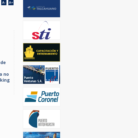
 de
a no
cking