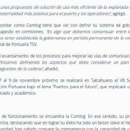
r unas propuestas de solución de uso más eficiente de la explanada 
xternalidad más positiva para el puerto y los operadores”,
agregó.
ordar como Comlog tiene que ver con definir su sistema de gob
bajando en comisiones.
“Es algo que debemos consensuar entre t
mos tener establecida la gobernanza en período permanente de la c
ral de Portuaria TSV.
el levantamiento de los procesos para mejorar las vías de comunicac
“Estamos definiendo los aspectos que debe considerar un plan
tegrantes de la cadena”,
añadió.
7 al 9 de noviembre próximo se realizará en Talcahuano el VIII S
ción Portuaria bajo el lema “Puertos para el futuro”, que implicará 
rivado y académico.
de funcionamiento se encuentra la Comlog. En ese sentido, su pr
echa, destacando que en lograr su éxito ha sido un factor clave el 
munidad, han sabido conjugar la competencia con la capacidad de c