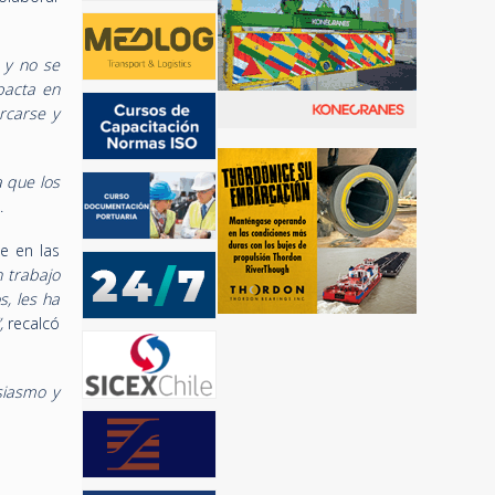
 y no se
pacta en
rcarse y
 que los
.
se en las
n trabajo
s, les ha
”,
recalcó
siasmo y