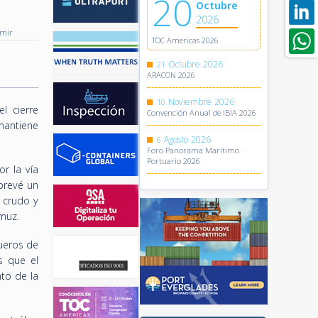
20
Octubre
2026
imir
TOC Americas 2026
Octubre
2026
21
ARACON 2026
Noviembre
2026
10
l cierre
Convención Anual de IBIA 2026
mantiene
Agosto
2026
6
Foro Panorama Marítimo
Portuario 2026
r la vía
prevé un
 crudo y
rmuz.
ueros de
s que el
to de la