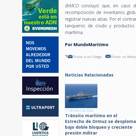
BIMCO
concluyó que, en caso de
recomposición de inventarios glob
registrar nuevas alzas. Por el contr
tanqueros de crudo y productos ca
marítima.
Por MundoMaritimo
Enviar a un Colega
Enviar un Mensa
Noticias Relacionadas
17 de Abril de 2026
Tránsito marítimo en el
Estrecho de Ormuz se desploma
bajo doble bloqueo y creciente
presión militar