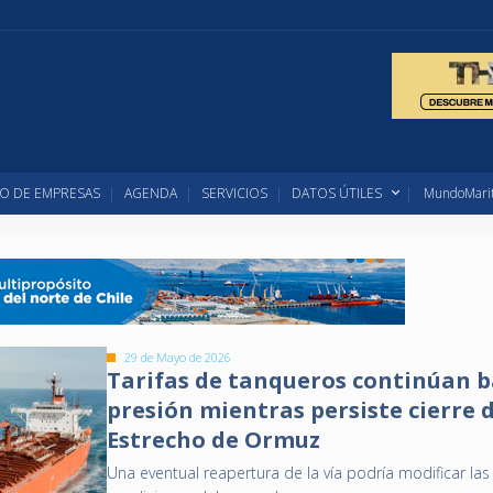
O DE EMPRESAS
AGENDA
SERVICIOS
DATOS ÚTILES
MundoMarit
29 de Mayo de 2026
Tarifas de tanqueros continúan b
presión mientras persiste cierre 
Estrecho de Ormuz
Una eventual reapertura de la vía podría modificar las