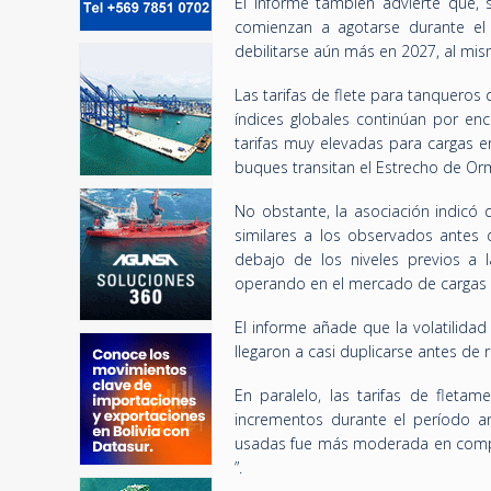
El informe también advierte que, s
comienzan a agotarse durante el
debilitarse aún más en 2027, al mi
Las tarifas de flete para tanqueros 
índices globales continúan por enc
tarifas muy elevadas para cargas e
buques transitan el Estrecho de Or
No obstante, la asociación indicó q
similares a los observados antes d
debajo de los niveles previos a
operando en el mercado de cargas 
El informe añade que la volatilida
llegaron a casi duplicarse antes de 
En paralelo, las tarifas de flet
incrementos durante el período a
usadas fue más moderada en compar
”.