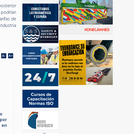
sterior
 podrían
arifas de
ndustria
to
por
s en