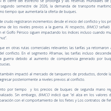
i el cierre del estrecho se prolonga y las reservas mundiales de 
 segundo semestre de 2026, la demanda de transporte marítim
smo tiempo que aumentaría la oferta de buques.
de crudo registraron incrementos desde el inicio del conflicto y los pr
ima de los niveles previos a la guerra. Al respecto,
BIMCO
señaló 
n el Golfo Pérsico siguen impactando los índices incluso cuando m
muz”.
ue en otras rutas comerciales relevantes las tarifas ya retornaron 
el conflicto. En el segmento Aframax, las tarifas incluso descendi
 la guerra debido al aumento de competencia generado por bu
sucias.
d también impactó al mercado de tanqueros de productos, donde las
regresar posteriormente a niveles previos al conflicto.
amento por tiempo y los precios de buques de segunda mano reg
nalizado. Sin embargo,
BIMCO
indicó que “el alza en los valores 
ación con el comportamiento de los fletes y Los contratos de fl