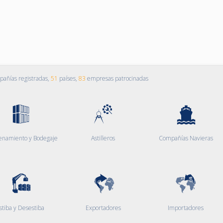
añías registradas,
51
países,
83
empresas patrocinadas
enamiento y Bodegaje
Astilleros
Compañías Navieras
stiba y Desestiba
Exportadores
Importadores