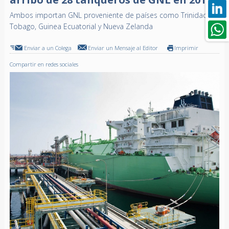
Ambos importan GNL proveniente de países como Trinidad y
Tobago, Guinea Ecuatorial y Nueva Zelanda
Enviar a un Colega
Enviar un Mensaje al Editor
Imprimir
Compartir en redes sociales