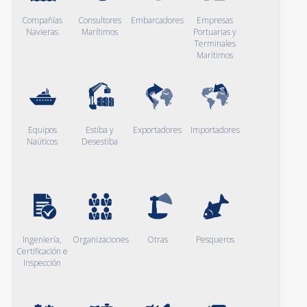
Compañías
Consultores
Embarcadores
Empresas
Navieras
Marítimos
Portuarias y
Terminales
Marítimos
Equipos
Estiba y
Exportadores
Importadores
Naúticos
Desestiba
Ingeniería,
Organizaciones
Otras
Pesqueros
Certificación e
Inspección