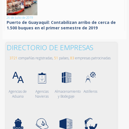
26 de Julio de 2019
Puerto de Guayaquil: Contabilizan arribo de cerca de
1.500 buques en el primer semestre de 2019
DIRECTORIO DE EMPRESAS
3721
compañías registradas,
51
países,
83
empresas patrocinadas
Agencias de
Agencias
Almacenamiento
Astilleros
Aduana
Navieras
y Bodegaje