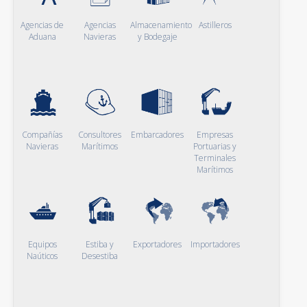
Agencias de
Agencias
Almacenamiento
Astilleros
Aduana
Navieras
y Bodegaje
Compañías
Consultores
Embarcadores
Empresas
Navieras
Marítimos
Portuarias y
Terminales
Marítimos
Equipos
Estiba y
Exportadores
Importadores
Naúticos
Desestiba