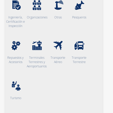
Ingeniería,
Organizaciones
Otras
Pesqueros
Certificación e
Inspección
Repuestos y
Terminales
Transporte
Transporte
Accesorios
Terrestres y
Aéreo
Terrestre
Aeroportuarios
Turismo