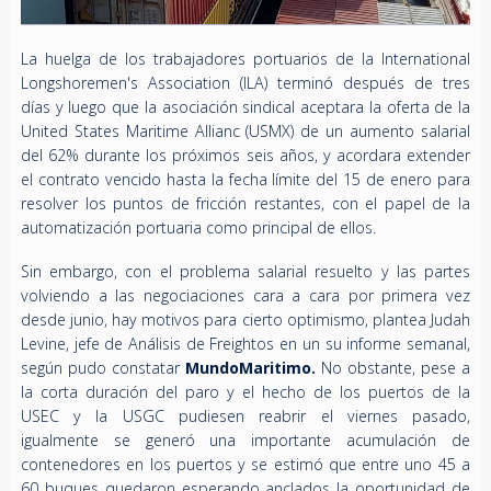
La huelga de los trabajadores portuarios de la International
Longshoremen's Association (ILA) terminó después de tres
días y luego que la asociación sindical aceptara la oferta de la
United States Maritime Allianc (USMX) de un aumento salarial
del 62% durante los próximos seis años, y acordara extender
el contrato vencido hasta la fecha límite del 15 de enero para
resolver los puntos de fricción restantes, con el papel de la
automatización portuaria como principal de ellos.
Sin embargo, con el problema salarial resuelto y las partes
volviendo a las negociaciones cara a cara por primera vez
desde junio, hay motivos para cierto optimismo, plantea Judah
Levine, jefe de Análisis de Freightos en un su informe semanal,
según pudo constatar
MundoMaritimo.
No obstante, pese a
la corta duración del paro y el hecho de los puertos de la
USEC y la USGC pudiesen reabrir el viernes pasado,
igualmente se generó una importante acumulación de
contenedores en los puertos y se estimó que entre uno 45 a
60 buques quedaron esperando anclados la oportunidad de