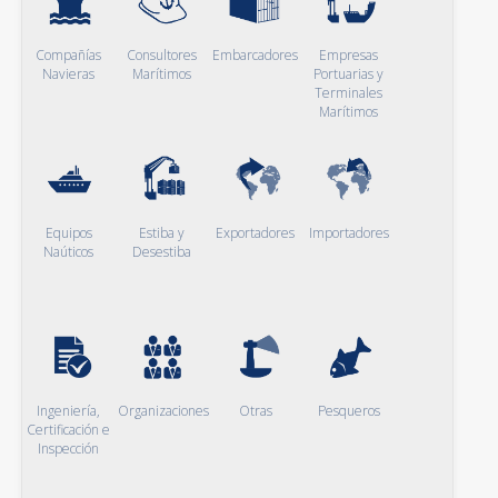
Compañías
Consultores
Embarcadores
Empresas
Navieras
Marítimos
Portuarias y
Terminales
Marítimos
Equipos
Estiba y
Exportadores
Importadores
Naúticos
Desestiba
Ingeniería,
Organizaciones
Otras
Pesqueros
Certificación e
Inspección