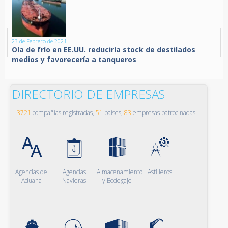
23 de Febrero de 2021
Ola de frío en EE.UU. reduciría stock de destilados
medios y favorecería a tanqueros
DIRECTORIO DE EMPRESAS
3721
compañías registradas,
51
países,
83
empresas patrocinadas
Agencias de
Agencias
Almacenamiento
Astilleros
Aduana
Navieras
y Bodegaje