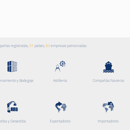
añías registradas,
51
países,
83
empresas patrocinadas
enamiento y Bodegaje
Astilleros
Compañías Navieras
stiba y Desestiba
Exportadores
Importadores