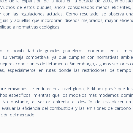
acto de la expansión de la flota en la década de 2000, impulsad
 Muchos de estos buques, ahora considerados menos eficientes,
ir con las regulaciones actuales. Como resultado, se observa un
iguas y aquellas que incorporan diseños mejorados, mayor eficienc
lidad a normativas ecológicas.
or disponibilidad de grandes graneleros modernos en el mer
 su ventaja competitiva, ya que cumplen con normativas ambie
ejores condiciones de fletamento. Sin embargo, algunos sectores c
s, especialmente en rutas donde las restricciones de tiemp
bre emisiones se endurecen a nivel global, Kirkham prevé que lo
chos específicos, mientras que los modelos más modernos domin
. No obstante, el sector enfrenta el desafío de establecer un
 evaluar la eficiencia del combustible y las emisiones de carbono
lución del mercado.