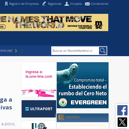
Registro de Empresas
Regístrese
Empleos
Contáctenos
imo.net
ga a
ivas
AGENDA
 a poco,