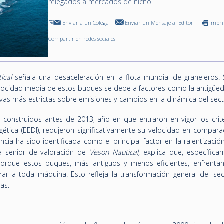
relegados a mercados de nicho
Enviar a un Colega
Enviar un Mensaje al Editor
Impr
Compartir en redes sociales
ical
señala una desaceleración en la flota mundial de graneleros. 
locidad media de estos buques se debe a factores como la antigüed
vas más estrictas sobre emisiones y cambios en la dinámica del sect
construidos antes de 2013, año en que entraron en vigor los crite
rgética (EEDI), redujeron significativamente su velocidad en compar
ia ha sido identificada como el principal factor en la ralentizació
sta senior de valoración de
Veson Nautical,
explica que, específica
orque estos buques, más antiguos y menos eficientes, enfrenta
erar a toda máquina. Esto refleja la transformación general del sec
as.