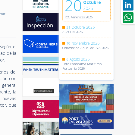
20
Octubre
2026
imir
TOC Americas 2026
Octubre
2026
21
ARACON 2026
Noviembre
2026
10
Según el
Convención Anual de IBIA 2026
ad de la
Agosto
2026
or.
6
Foro Panorama Marítimo
Portuario 2026
rios del
ación con
n general
mente, la
n nuevas
tor, que