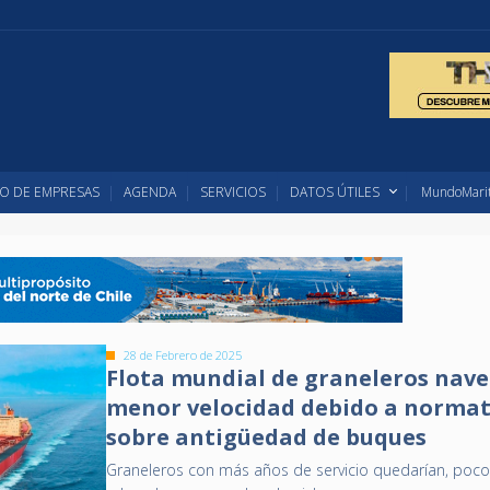
O DE EMPRESAS
AGENDA
SERVICIOS
DATOS ÚTILES
MundoMarit
28 de Febrero de 2025
Flota mundial de graneleros nave
menor velocidad debido a normat
sobre antigüedad de buques
Graneleros con más años de servicio quedarían, poco