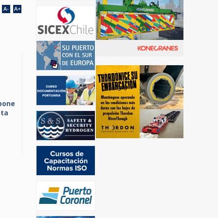
pone
ota