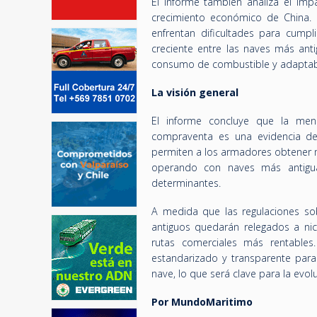
El informe también analiza el imp
crecimiento económico de China.
enfrentan dificultades para cumpl
creciente entre las naves más ant
consumo de combustible y adaptabi
La visión general
El informe concluye que la men
compraventa es una evidencia de
permiten a los armadores obtener m
operando con naves más antigua
determinantes.
A medida que las regulaciones so
antiguos quedarán relegados a ni
rutas comerciales más rentables
estandarizado y transparente para
nave, lo que será clave para la evo
Por MundoMaritimo