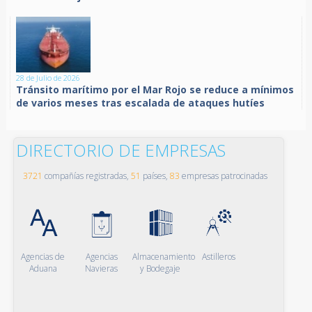
28 de Julio de 2026
Tránsito marítimo por el Mar Rojo se reduce a mínimos
de varios meses tras escalada de ataques hutíes
DIRECTORIO DE EMPRESAS
3721
compañías registradas,
51
países,
83
empresas patrocinadas
Agencias de
Agencias
Almacenamiento
Astilleros
Aduana
Navieras
y Bodegaje