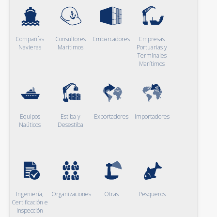
Compañías
Consultores
Embarcadores
Empresas
Navieras
Marítimos
Portuarias y
Terminales
Marítimos
Equipos
Estiba y
Exportadores
Importadores
Naúticos
Desestiba
Ingeniería,
Organizaciones
Otras
Pesqueros
Certificación e
Inspección