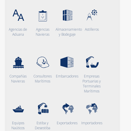
Agencias de
Agencias
Almacenamiento
Astilleros
Aduana
Navieras
y Bodegaje
Compañías
Consultores
Embarcadores
Empresas
Navieras
Marítimos
Portuarias y
Terminales
Marítimos
Equipos
Estiba y
Exportadores
Importadores
Naúticos
Desestiba