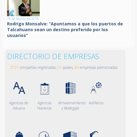
19 de Marzo de 2018
Rodrigo Monsalve: “Apuntamos a que los puertos de
Talcahuano sean un destino preferido por los
usuarios”
DIRECTORIO DE EMPRESAS
3721
compañías registradas,
51
países,
83
empresas patrocinadas
Agencias de
Agencias
Almacenamiento
Astilleros
Aduana
Navieras
y Bodegaje