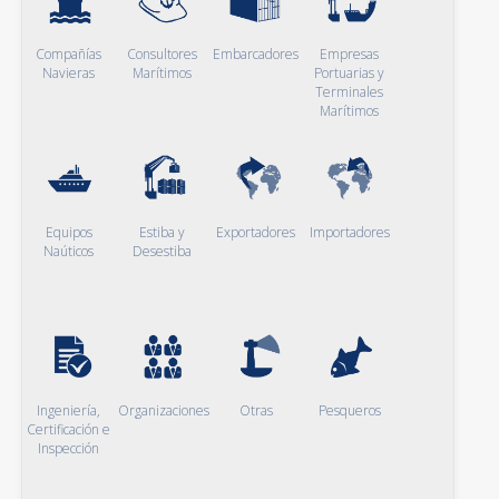
Compañías
Consultores
Embarcadores
Empresas
Navieras
Marítimos
Portuarias y
Terminales
Marítimos
Equipos
Estiba y
Exportadores
Importadores
Naúticos
Desestiba
Ingeniería,
Organizaciones
Otras
Pesqueros
Certificación e
Inspección