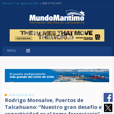
Viernes, 07 de Agosto de 2026
| ISSN 0719-241X
MENU
28 de Enero de 2019
Rodrigo Monsalve, Puertos de
Talcahuano: “Nuestro gran desafío en
conectividad es el tema ferroviario”