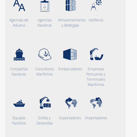
Agencias de
Agencias
Almacenamiento
Astilleros
Aduana
Navieras
y Bodegaje
Compañías
Consultores
Embarcadores
Empresas
Navieras
Marítimos
Portuarias y
Terminales
Marítimos
Equipos
Estiba y
Exportadores
Importadores
Naúticos
Desestiba