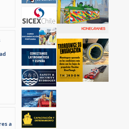
s
dad
res a