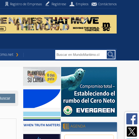
Registro de Empresas
Regístrese
Empleos
Contáctenos
imo.net
AGENDA