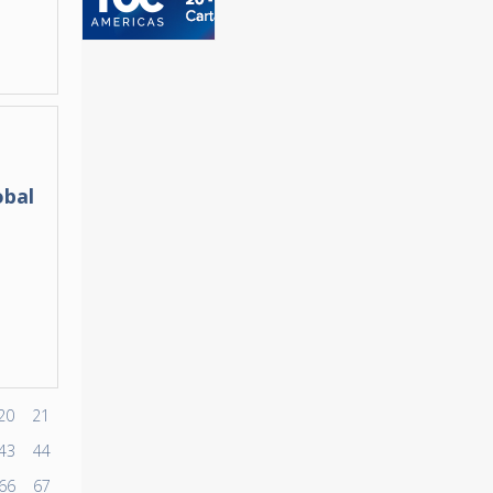
obal
20
21
43
44
66
67