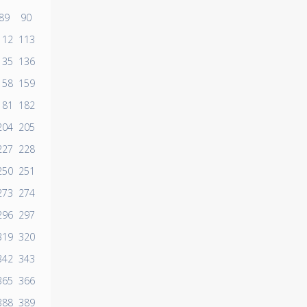
89
90
112
113
135
136
158
159
181
182
204
205
227
228
250
251
273
274
296
297
319
320
342
343
365
366
388
389