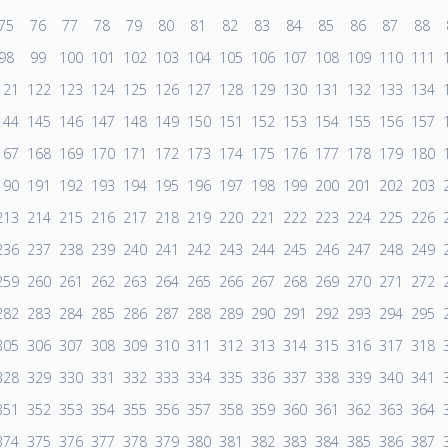
75
76
77
78
79
80
81
82
83
84
85
86
87
88
98
99
100
101
102
103
104
105
106
107
108
109
110
111
121
122
123
124
125
126
127
128
129
130
131
132
133
134
144
145
146
147
148
149
150
151
152
153
154
155
156
157
167
168
169
170
171
172
173
174
175
176
177
178
179
180
190
191
192
193
194
195
196
197
198
199
200
201
202
203
213
214
215
216
217
218
219
220
221
222
223
224
225
226
236
237
238
239
240
241
242
243
244
245
246
247
248
249
259
260
261
262
263
264
265
266
267
268
269
270
271
272
282
283
284
285
286
287
288
289
290
291
292
293
294
295
305
306
307
308
309
310
311
312
313
314
315
316
317
318
328
329
330
331
332
333
334
335
336
337
338
339
340
341
351
352
353
354
355
356
357
358
359
360
361
362
363
364
374
375
376
377
378
379
380
381
382
383
384
385
386
387