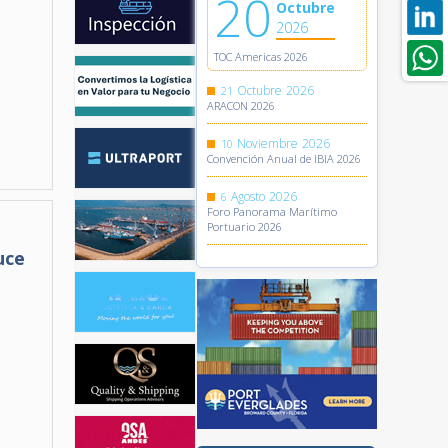
20
Octubre
2026
TOC Americas 2026
Octubre
2026
21
ARACON 2026
Noviembre
2026
10
Convención Anual de IBIA 2026
Agosto
2026
6
Foro Panorama Marítimo
Portuario 2026
uce