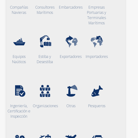
Compañías
Consultores
Embarcadores
Empresas
Navieras
Marítimos
Portuarias y
Terminales
Marítimos
Equipos
Estiba y
Exportadores
Importadores
Naúticos
Desestiba
Ingeniería,
Organizaciones
Otras
Pesqueros
Certificación e
Inspección