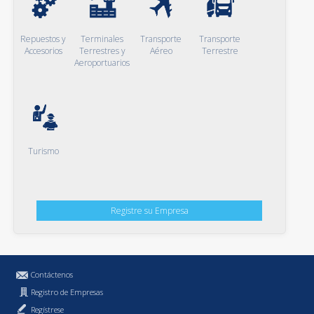
Repuestos y
Terminales
Transporte
Transporte
Accesorios
Terrestres y
Aéreo
Terrestre
Aeroportuarios
Turismo
Registre su Empresa
Contáctenos
Registro de Empresas
Regístrese