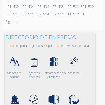
491
492
493
494
495
496
497
498
499
500
501
502
503
504
505
506
507
508
509
510
511
512
513
Siguiente
DIRECTORIO DE EMPRESAS
3721
compañías registradas,
51
países,
83
empresas patrocinadas
Agencias de
Agencias
Almacenamiento
Astilleros
Aduana
Navieras
y Bodegaje